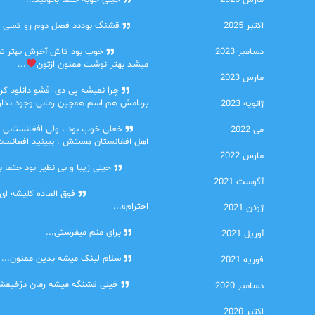
مارس 2026
امیر
خیلی خوبه حتما بخونید...
اکتبر 2025
حلی
قشنگ بوددد فصل دوم رو کسی دا
دسامبر 2023
farbood
خوب بود کاش آخرش بهتر ت
میشد بهتر نوشت ممنون ازتون
...
مارس 2023
ضحا
چرا نمیشه پی دی افشو دانلود کرد
برنامش هم اسم همچین رمانی وجود نداره
ژانویه 2023
Lilt
خعلی خوب بود ، ولی افغانستانی 
می 2022
اهل افغانستان هستش . ببینید افغانست
مارس 2022
مهتاب
خیلی زیبا و بی نظیر بود حتما ب
آگوست 2021
اشنایی در غربت
فوق العاده کلیشه ای
احترام»...
ژوئن 2021
دنیا
برای منم میفرستی...
آوریل 2021
دنیا
سلام لینک میشه بدین ممنون...
فوریه 2021
آرین
خیلی قشنگه میشه رمان دژخیمشم
دسامبر 2020
اکتبر 2020