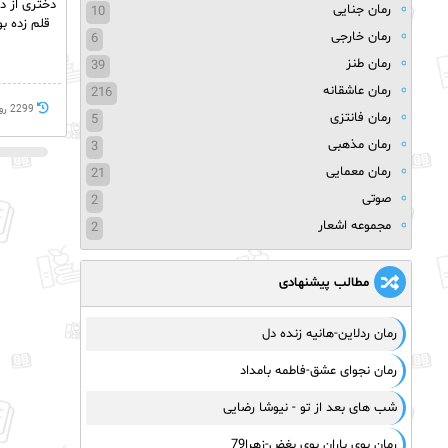
رمان جنایی
10
قلم زده ب
رمان خارجی
6
رمان طنز
39
رمان عاشقانه
216
2299 روز پيش
رمان فانتزی
5
رمان مذهبی
3
رمان معمایی
21
صوتی
2
مجموعه اشعار
2
مطالب پیشنهادی
رمان ردلاین-هانیه زنده دل
رمان نجوای عشق-فاطمه بامداد
شب های بعد از تو - نیوشا رضایی
رمان بوی باران بوی بغض-زهرا79