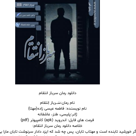
دانلود رمان سرباز انتقام
نام
رمان
:سَــرباز اِنتقام
نام نویسنده: فاطمه عیسی زاده(مهتا)
ژانر:پلیسی، طنز، عاشقانه
فرمت های فایل: اندروید (apk) کامپیوتر (pdf)
خلاصه دانلود رمان سرباز انتقام:
گر خورشید تابنده است و مهتاب تابان، پس چه شد که ایزد دادار سرنوشت تابان مارا 