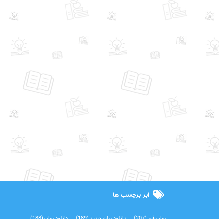
ابر برچسب ها
رمان فور
(207)
دانلود رمان جدید
(189)
دانلود رمان
(188)