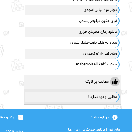
دچار تو - لیالی امجدی
آوای جنون_نیلوفر رستمی
دانلود رمان مجرمان فراری
سیاه به رنگ بخت-ملیکا شیری
رمان زهار-آرزو نامداری
جوکر - mabemoisell kaff
مطالب پر لایک
مطلبی وجود ندارد !
درباره سایت
آرشیو مط
رمان فور | دانلود جذابترین رمان ها