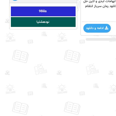
ل؛ گویی ایکس(x) زندگی اش را در دیار ابهامات ابدی و لاین حل
ود رمان سرباز انتقام
98iiia
نودهشتیا
ادامه و دانلود