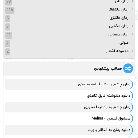
رمان طنز
39
رمان عاشقانه
216
رمان فانتزی
5
رمان مذهبی
3
رمان معمایی
21
صوتی
2
مجموعه اشعار
2
مطالب پیشنهادی
رمان چشم هایش-فاطمه محمدی
دانلود دلنوشته قایق کاغذی
رمان چشم به راه-لیدا صبوری
معشوق آسمان - Melina
دانلود رمان به انتظار باورت