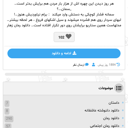
هر روز دیدن این چهره اش از هزار بار مردن هم برایش بدتر است…
_سمان…؟
سمانه فشار کوچکی به دستش وارد میکند ：برام نیاوردیش هنوز…!
لبهای سردار روی هم فشرده میشوند و سیل اشکهای فروغ ، هر لحظه بیشتر…
مدتهاست همین سناریو برایشان روی دور تکرار افتاده است… دانلود رمان زهار
102
ادامه و دانلود
1884 روز پيش
ارسال نظر
موضوعات
داستان
7
دانلود دلنوشته عاشقانه
8
دانلود رمان
290
دانلود رمان اجتماعی
57