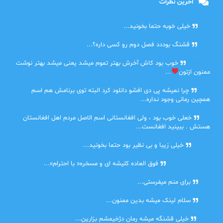
آخرین نظرات
امیر
خیلی خوبه حتما بخونید...
حلی
قشنگ بوددد فصل دوم رو کسی داره؟...
farbood
خوب بود کاش آخرش بهتر تموم میشد یعنی میشد بهتر نوشت
ممنون ازتون
...
ضحا
چرا نمیشه پی دی افشو دانلود کرد البته توی برنامش هم اسم
همچین رمانی وجود نداره...
Lilt
خعلی خوب بود ، ولی افغانستانی اسم الاصل مردم اهل افغانستان
هستش . ببینید افغانست...
مهتاب
خیلی زیبا و بی نظیر بود حتما بخونید...
اشنایی در غربت
فوق العاده کلیشه ای و مسخره« با احترام»...
دنیا
برای منم میفرستی...
دنیا
سلام لینک میشه بدین ممنون...
آرین
خیلی قشنگه میشه رمان دژخیمشم بزارین...