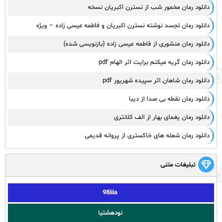
دانلود رمان مخمور شب از نسترن اکبریان نسخه
دانلود رمان تجسد نوشته نسترن اکبریان و فاطمه عیسی زاده – ویژه
دانلود رمان منشوری از فاطمه عیسی زاده (بازنویسی شده)
دانلود رمان گریه میکنم برایت اثر الهام pdf
دانلود رمان شاهان اثر سپیده شهریور pdf
دانلود رمان نقطه بی صدا از دیبا
دانلود رمان یغمای بهار از الف کلانتری
دانلود رمان شعله های خاکستری از پروانه قدیمی
تبلیغات متنی
98iiia
نودهشتیا