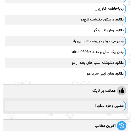
ردپا-فاطمه خاوریان
دانلود داستان یک‌شب تلخ‌دو
دانلود رمان افسونگر
رمان می خوام دیوونه باشم-وی راد
رمان یک سال و نه ماه-fatmh0606
دانلود دلنوشته شب های بعد از تو
دانلود رمان لیلی سربه‌هوا
مطالب پر لایک
مطلبی وجود ندارد !
آخرین مطالب