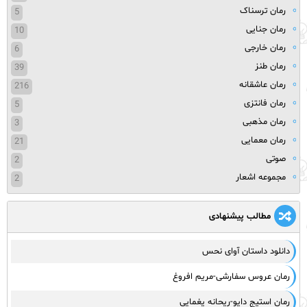
رمان ترسناک
5
رمان جنایی
10
رمان خارجی
6
رمان طنز
39
رمان عاشقانه
216
رمان فانتزی
5
رمان مذهبی
3
رمان معمایی
21
صوتی
2
مجموعه اشعار
2
مطالب پیشنهادی
دانلود داستان آوای نحس
رمان عروس سفارشی-مریم افروغ
رمان استیج دایو-ریحانه یغمایی