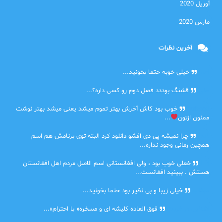
آوریل 2020
مارس 2020
آخرین نظرات
امیر
خیلی خوبه حتما بخونید...
حلی
قشنگ بوددد فصل دوم رو کسی داره؟...
farbood
خوب بود کاش آخرش بهتر تموم میشد یعنی میشد بهتر نوشت
ممنون ازتون
...
ضحا
چرا نمیشه پی دی افشو دانلود کرد البته توی برنامش هم اسم
همچین رمانی وجود نداره...
Lilt
خعلی خوب بود ، ولی افغانستانی اسم الاصل مردم اهل افغانستان
هستش . ببینید افغانست...
مهتاب
خیلی زیبا و بی نظیر بود حتما بخونید...
اشنایی در غربت
فوق العاده کلیشه ای و مسخره« با احترام»...