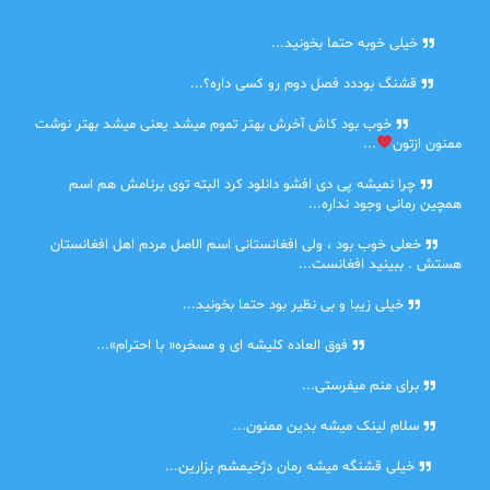
امیر
خیلی خوبه حتما بخونید...
حلی
قشنگ بوددد فصل دوم رو کسی داره؟...
farbood
خوب بود کاش آخرش بهتر تموم میشد یعنی میشد بهتر نوشت
ممنون ازتون
...
ضحا
چرا نمیشه پی دی افشو دانلود کرد البته توی برنامش هم اسم
همچین رمانی وجود نداره...
Lilt
خعلی خوب بود ، ولی افغانستانی اسم الاصل مردم اهل افغانستان
هستش . ببینید افغانست...
مهتاب
خیلی زیبا و بی نظیر بود حتما بخونید...
اشنایی در غربت
فوق العاده کلیشه ای و مسخره« با احترام»...
دنیا
برای منم میفرستی...
دنیا
سلام لینک میشه بدین ممنون...
آرین
خیلی قشنگه میشه رمان دژخیمشم بزارین...