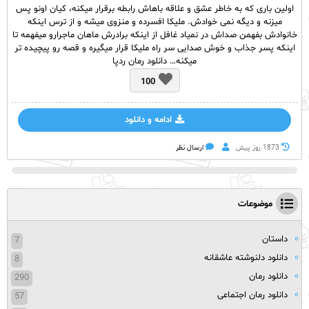
اولین باری که به خاطر عشق و علاقه باهاش رابطه برقرار میکنه، کیان اونو پس
میزنه و‌ دیگه نمی خوادش. ملیکا افسرده و منزوی میشه و از ترس اینکه
خانوادش بفهمن صداش در نمیاد غافل از اینکه برادرش ماهان ماجرارو میفهمه تا
اینکه پسر جذاب و خوش صدایی سر راه ملیکا قرار میگیره و قصه رو پیچیده تر
میکنه… دانلود رمان ردپا
100
ادامه و دانلود
1873 روز پيش
ارسال نظر
موضوعات
داستان
7
دانلود دلنوشته عاشقانه
8
دانلود رمان
290
دانلود رمان اجتماعی
57