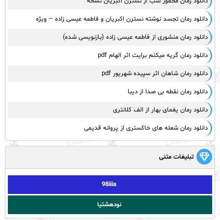
دانلود رمان مخمور شب از نسترن اکبریان نسخه
دانلود رمان تجسد نوشته نسترن اکبریان و فاطمه عیسی زاده – ویژه
دانلود رمان منشوری از فاطمه عیسی زاده (بازنویسی شده)
دانلود رمان گریه میکنم برایت اثر الهام pdf
دانلود رمان شاهان اثر سپیده شهریور pdf
دانلود رمان نقطه بی صدا از دیبا
دانلود رمان یغمای بهار از الف کلانتری
دانلود رمان شعله های خاکستری از پروانه قدیمی
تبلیغات متنی
98iiia
نودهشتیا