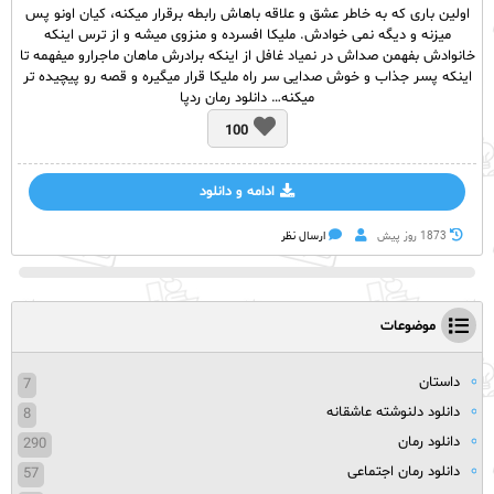
اولین باری که به خاطر عشق و علاقه باهاش رابطه برقرار میکنه، کیان اونو پس
میزنه و‌ دیگه نمی خوادش. ملیکا افسرده و منزوی میشه و از ترس اینکه
خانوادش بفهمن صداش در نمیاد غافل از اینکه برادرش ماهان ماجرارو میفهمه تا
اینکه پسر جذاب و خوش صدایی سر راه ملیکا قرار میگیره و قصه رو پیچیده تر
میکنه… دانلود رمان ردپا
100
ادامه و دانلود
1873 روز پيش
ارسال نظر
موضوعات
داستان
7
دانلود دلنوشته عاشقانه
8
دانلود رمان
290
دانلود رمان اجتماعی
57