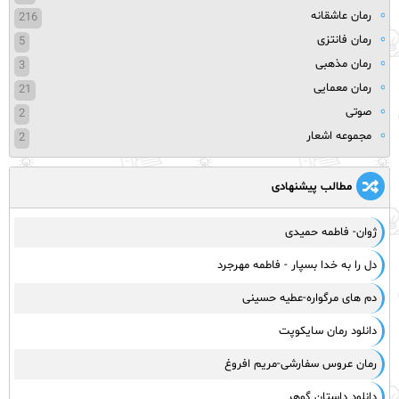
رمان عاشقانه
216
رمان فانتزی
5
رمان مذهبی
3
رمان معمایی
21
صوتی
2
مجموعه اشعار
2
مطالب پیشنهادی
ژوان- فاطمه حمیدی
دل را به خدا بسپار - فاطمه مهرجرد
دم های مرگواره-عطیه حسینی
دانلود رمان سایکوپت
رمان عروس سفارشی-مریم افروغ
دانلود داستان گوهر