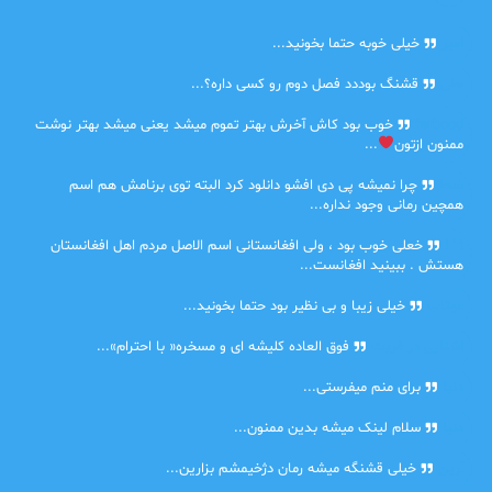
امیر
خیلی خوبه حتما بخونید...
حلی
قشنگ بوددد فصل دوم رو کسی داره؟...
farbood
خوب بود کاش آخرش بهتر تموم میشد یعنی میشد بهتر نوشت
ممنون ازتون
...
ضحا
چرا نمیشه پی دی افشو دانلود کرد البته توی برنامش هم اسم
همچین رمانی وجود نداره...
Lilt
خعلی خوب بود ، ولی افغانستانی اسم الاصل مردم اهل افغانستان
هستش . ببینید افغانست...
مهتاب
خیلی زیبا و بی نظیر بود حتما بخونید...
اشنایی در غربت
فوق العاده کلیشه ای و مسخره« با احترام»...
دنیا
برای منم میفرستی...
دنیا
سلام لینک میشه بدین ممنون...
آرین
خیلی قشنگه میشه رمان دژخیمشم بزارین...