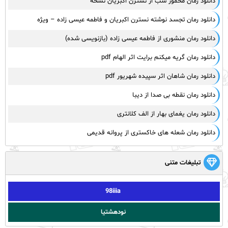
دانلود رمان مخمور شب از نسترن اکبریان نسخه
دانلود رمان تجسد نوشته نسترن اکبریان و فاطمه عیسی زاده – ویژه
دانلود رمان منشوری از فاطمه عیسی زاده (بازنویسی شده)
دانلود رمان گریه میکنم برایت اثر الهام pdf
دانلود رمان شاهان اثر سپیده شهریور pdf
دانلود رمان نقطه بی صدا از دیبا
دانلود رمان یغمای بهار از الف کلانتری
دانلود رمان شعله های خاکستری از پروانه قدیمی
تبلیغات متنی
98iiia
نودهشتیا