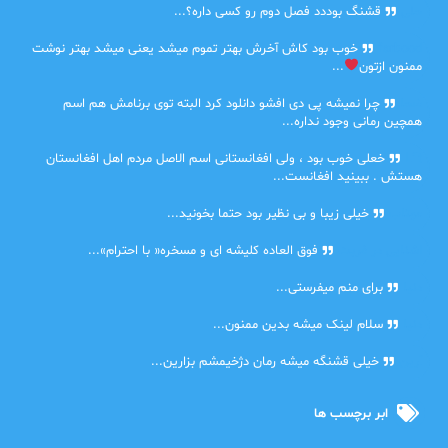
حلی
قشنگ بوددد فصل دوم رو کسی داره؟...
farbood
خوب بود کاش آخرش بهتر تموم میشد یعنی میشد بهتر نوشت
ممنون ازتون
...
ضحا
چرا نمیشه پی دی افشو دانلود کرد البته توی برنامش هم اسم
همچین رمانی وجود نداره...
Lilt
خعلی خوب بود ، ولی افغانستانی اسم الاصل مردم اهل افغانستان
هستش . ببینید افغانست...
مهتاب
خیلی زیبا و بی نظیر بود حتما بخونید...
اشنایی در غربت
فوق العاده کلیشه ای و مسخره« با احترام»...
دنیا
برای منم میفرستی...
دنیا
سلام لینک میشه بدین ممنون...
آرین
خیلی قشنگه میشه رمان دژخیمشم بزارین...
ابر برچسب ها