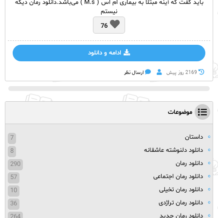
باید گفت که آینه مبتلا به بیماری ام اس ( M.s ) می‌باشد.دانلود رمان دیگه
نیستم
76
ادامه و دانلود
2169 روز پيش
ارسال نظر
موضوعات
داستان
7
دانلود دلنوشته عاشقانه
8
دانلود رمان
290
دانلود رمان اجتماعی
57
دانلود رمان تخیلی
10
دانلود رمان تراژدی
36
دانلود رمان جدید
264