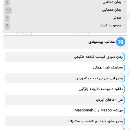
رمان مذهبی
3
رمان معمایی
21
صوتی
2
مجموعه اشعار
2
مطالب پیشنهادی
رمان دنیای خیانت-فاطمه حکیمی
سیاهکار-زهرا بهمنی
رمان این من بی تو-حدیثه ورمرز
دانلود دلنوشته دلبرانه واژگون
مرز - ماهان ایزدی
مَهلکه- Masoo و Masoomeh E
رمان عشق کینه ای-فاطمه رحمت زاده