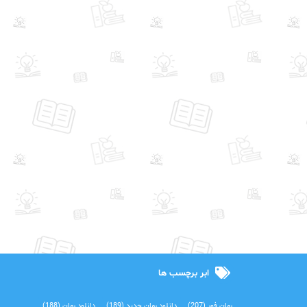
ابر برچسب ها
رمان فور
(207)
دانلود رمان جدید
(189)
دانلود رمان
(188)