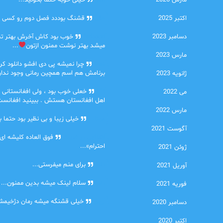
مارس 2026
امیر
خیلی خوبه حتما بخونید...
اکتبر 2025
حلی
قشنگ بوددد فصل دوم رو کسی دا
دسامبر 2023
farbood
خوب بود کاش آخرش بهتر ت
میشد بهتر نوشت ممنون ازتون
...
مارس 2023
ضحا
چرا نمیشه پی دی افشو دانلود کرد
برنامش هم اسم همچین رمانی وجود نداره
ژانویه 2023
Lilt
خعلی خوب بود ، ولی افغانستانی 
می 2022
اهل افغانستان هستش . ببینید افغانست
مارس 2022
مهتاب
خیلی زیبا و بی نظیر بود حتما ب
آگوست 2021
اشنایی در غربت
فوق العاده کلیشه ای
احترام»...
ژوئن 2021
دنیا
برای منم میفرستی...
آوریل 2021
دنیا
سلام لینک میشه بدین ممنون...
فوریه 2021
آرین
خیلی قشنگه میشه رمان دژخیمشم
دسامبر 2020
اکتبر 2020