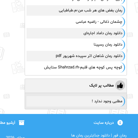
رمان بغض های هر شب من-م.طباطبایی
چشمان ذغالی - راضیه عباسی
دانلود رمان داماد اجاره‌ای
دانلود رمان رسپینا
دانلود رمان شاهان اثر سپیده شهریور pdf
کوچه پس کوچه های قلبم-Shahrzad.rh ستایش
مطالب پر لایک
مطلبی وجود ندارد !
درباره سایت
آرشیو مط
رمان فور | دانلود جذابترین رمان ها