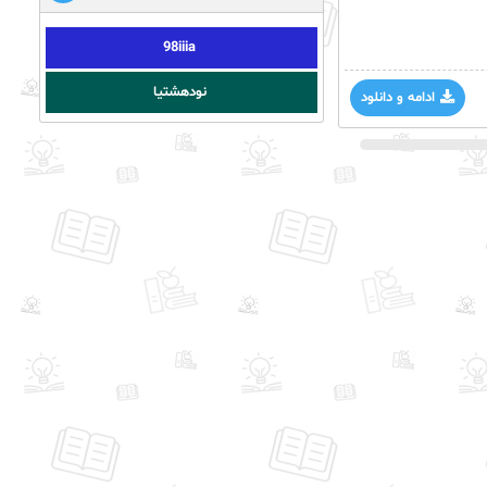
98iiia
نودهشتیا
ادامه و دانلود