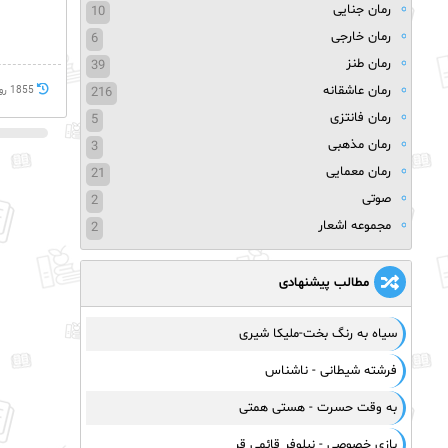
رمان جنایی
10
رمان خارجی
6
رمان طنز
39
رمان عاشقانه
216
1855 روز پيش
رمان فانتزی
5
رمان مذهبی
3
رمان معمایی
21
صوتی
2
مجموعه اشعار
2
مطالب پیشنهادی
سیاه به رنگ بخت-ملیکا شیری
فرشته شیطانی - ناشناس
به وقت حسرت - هستی همتی
بازی خصوصی - نیلوفر قائمی قر