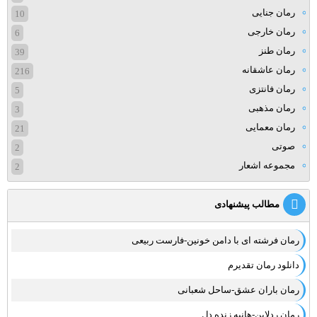
رمان جنایی
10
رمان خارجی
6
رمان طنز
39
رمان عاشقانه
216
رمان فانتزی
5
رمان مذهبی
3
رمان معمایی
21
صوتی
2
مجموعه اشعار
2
مطالب پیشنهادی
رمان فرشته ای با دامن خونین-فارست ربیعی
دانلود رمان تقدیرم
رمان باران عشق-ساحل شعبانی
رمان ردلاین-هانیه زنده دل