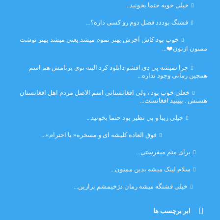
امیر
خیلی خوبه حتما بخونید...
حلی
قشنگ بوددد فصل دوم رو کسی داره؟...
farbood
خوب بود کاش آخرش بهتر تموم میشد یعنی میشد بهتر نوشت
ممنون ازتون❤️...
ضحا
چرا نمیشه پی دی افشو دانلود کرد البته توی برنامش هم اسم
همچین رمانی وجود نداره...
Lilt
خعلی خوب بود ، ولی افغانستانی اسم الاصل مردم اهل افغانستان
هستش . ببینید افغانست...
مهتاب
خیلی زیبا و بی نظیر بود حتما بخونید...
اشنایی در غربت
فوق العاده کلیشه ای و مسخره« با احترام»...
دنیا
برای منم میفرستی...
دنیا
سلام لینک میشه بدین ممنون...
آرین
خیلی قشنگه میشه رمان دژخیمشم بزارین...
ابر برچسب ها