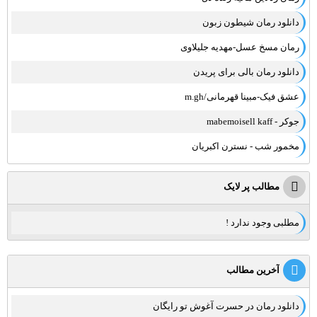
دانلود رمان شیطون زبون
رمان مسخ عسل-مهدیه جلیلاوی
دانلود رمان بالی برای پریدن
عشق فیک-مبینا قهرمانی/m.gh
جوکر - mabemoisell kaff
مخمور شب - نسترن اکبریان
مطالب پر لایک
مطلبی وجود ندارد !
آخرین مطالب
دانلود رمان در حسرت آغوش تو رایگان