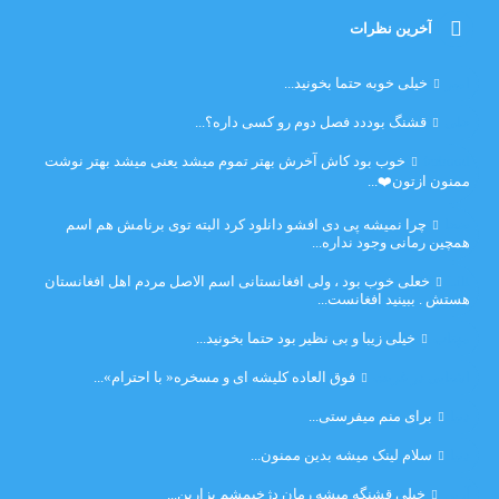
آخرین نظرات
امیر
خیلی خوبه حتما بخونید...
حلی
قشنگ بوددد فصل دوم رو کسی داره؟...
farbood
خوب بود کاش آخرش بهتر تموم میشد یعنی میشد بهتر نوشت
ممنون ازتون❤️...
ضحا
چرا نمیشه پی دی افشو دانلود کرد البته توی برنامش هم اسم
همچین رمانی وجود نداره...
Lilt
خعلی خوب بود ، ولی افغانستانی اسم الاصل مردم اهل افغانستان
هستش . ببینید افغانست...
مهتاب
خیلی زیبا و بی نظیر بود حتما بخونید...
اشنایی در غربت
فوق العاده کلیشه ای و مسخره« با احترام»...
دنیا
برای منم میفرستی...
دنیا
سلام لینک میشه بدین ممنون...
آرین
خیلی قشنگه میشه رمان دژخیمشم بزارین...