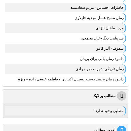
خاطرات احساس - مریم سعادتمند
رمان مسخ عسل-مهدیه جلیلاوی
مرز - ماهان ایزدی
سرپناهی دیگر-غزل محمدی
سقوط - آلبر کامو
دانلود رمان بالی برای پریدن
رمان تاریکی شهرت-ص. مرادی
دانلود رمان تجسد نوشته نسترن اکبریان و فاطمه عیسی زاده – ویژه
مطالب پر لایک
مطلبی وجود ندارد !
آخرین مطالب