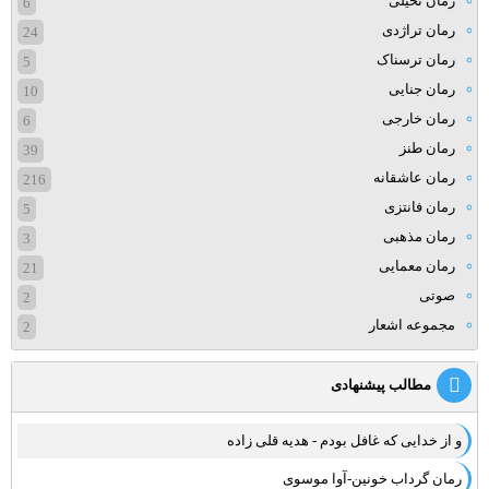
رمان تخیلی
6
رمان تراژدی
24
رمان ترسناک
5
رمان جنایی
10
رمان خارجی
6
رمان طنز
39
رمان عاشقانه
216
رمان فانتزی
5
رمان مذهبی
3
رمان معمایی
21
صوتی
2
مجموعه اشعار
2
مطالب پیشنهادی
و از خدایی که غافل بودم - هدیه قلی زاده
رمان گرداب خونین-آوا موسوی