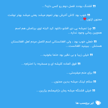
حلی
قشنگ بوددد فصل دوم رو کسی داره؟...
farbood
خوب بود کاش آخرش بهتر تموم میشد یعنی میشد بهتر نوشت
ممنون ازتون
...
ضحا
چرا نمیشه پی دی افشو دانلود کرد البته توی برنامش هم اسم
همچین رمانی وجود نداره...
Lilt
خعلی خوب بود ، ولی افغانستانی اسم الاصل مردم اهل افغانستان
هستش . ببینید افغانست...
مهتاب
خیلی زیبا و بی نظیر بود حتما بخونید...
اشنایی در غربت
فوق العاده کلیشه ای و مسخره« با احترام»...
دنیا
برای منم میفرستی...
دنیا
سلام لینک میشه بدین ممنون...
آرین
خیلی قشنگه میشه رمان دژخیمشم بزارین...
ابر برچسب ها