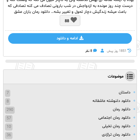
بوده با اینکه علاقه ای بهش نداشته ولی به ناچار قبول می کنه که وصلت کنه و
درست چند روز مونده به ازدواجش در شب بارونی تصادف می کنه تصادفی که
باعث میشه زندگیش دچار تحول و تغییر بشه… دانلود رمان باران عشق
88
ادامه و دانلود
1851 روز پيش
8 نظر
موضوعات
داستان
7
دانلود دلنوشته عاشقانه
8
دانلود رمان
290
دانلود رمان اجتماعی
57
دانلود رمان تخیلی
10
دانلود رمان تراژدی
36