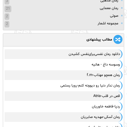
رمان مذهبی
3
رمان معمایی
21
صوتی
2
مجموعه اشعار
2
مطالب پیشنهادی
دانلود رمان نفسی‌برای‌نفس کشیدن
وسوسه داغ - هانیه
رمان همچو مهتاب-f.m
رمان نذار دنیا رو دیوونه کنم-رویا رستمی
قص در قلب-Atria
ردپا-فاطمه خاوریان
رمان آسکی-مهدیه صابریان