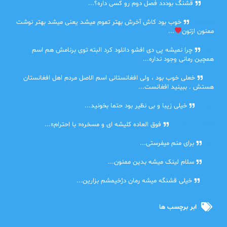
حلی
قشنگ بوددد فصل دوم رو کسی داره؟...
farbood
خوب بود کاش آخرش بهتر تموم میشد یعنی میشد بهتر نوشت
ممنون ازتون
...
ضحا
چرا نمیشه پی دی افشو دانلود کرد البته توی برنامش هم اسم
همچین رمانی وجود نداره...
Lilt
خعلی خوب بود ، ولی افغانستانی اسم الاصل مردم اهل افغانستان
هستش . ببینید افغانست...
مهتاب
خیلی زیبا و بی نظیر بود حتما بخونید...
اشنایی در غربت
فوق العاده کلیشه ای و مسخره« با احترام»...
دنیا
برای منم میفرستی...
دنیا
سلام لینک میشه بدین ممنون...
آرین
خیلی قشنگه میشه رمان دژخیمشم بزارین...
ابر برچسب ها