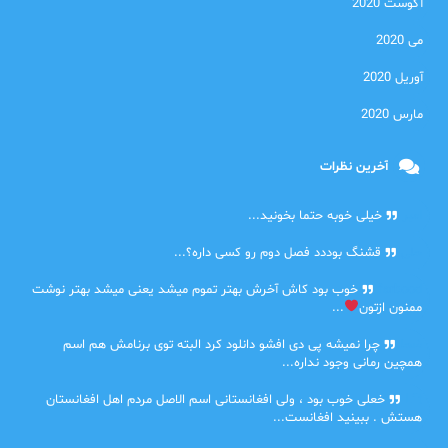
آگوست 2020
می 2020
آوریل 2020
مارس 2020
آخرین نظرات
امیر
خیلی خوبه حتما بخونید...
حلی
قشنگ بوددد فصل دوم رو کسی داره؟...
farbood
خوب بود کاش آخرش بهتر تموم میشد یعنی میشد بهتر نوشت
ممنون ازتون
...
ضحا
چرا نمیشه پی دی افشو دانلود کرد البته توی برنامش هم اسم
همچین رمانی وجود نداره...
Lilt
خعلی خوب بود ، ولی افغانستانی اسم الاصل مردم اهل افغانستان
هستش . ببینید افغانست...