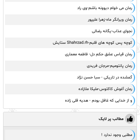
رمان می خوام دیوونه باشم-وی راد
رمان ویرانگر ماه-زهرا علیپور
نجوای عذاب-یگانه رضائی
کوچه پس کوچه های قلبم-Shahrzad.rh ستایش
رمان قیاس عشق حکم دل- فاطمه معماری
رمان پانتومیم-مرجان فریدی
گمشده در تاریکی - سبا حسن نژاد
رمان آغوش کاکتوس-ملیکا ملازاده
و از خدایی که غافل بودم - هدیه قلی زاده
مطالب پر لایک
مطلبی وجود ندارد !