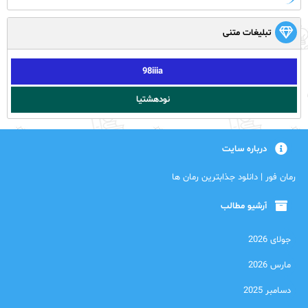
تبلیغات متنی
98iiia
نودهشتیا
درباره سایت
رمان فور | دانلود جذابترین رمان ها
آرشیو مطالب
جولای 2026
مارس 2026
دسامبر 2025