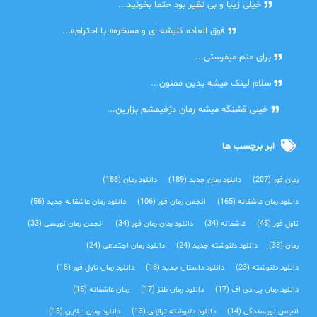
مهتاب
خیلی زیبا و بی نظیر بود حتما بخونید...
اشنایی در غربت
فوق العاده کلیشه ای و مسخره« با احترام»...
دنیا
برای منم میفرستی...
دنیا
سلام لینک میشه بدین ممنون...
آرین
خیلی قشنگه میشه رمان دژخیمشم بزارین...
ابر برچسب ها
رمان فور
(207)
دانلود رمان جدید
(189)
دانلود رمان
(188)
دانلود رمان عاشقانه
(165)
انجمن رمان فور
(106)
دانلود رمان عاشقانه جدید
(56)
ناول فور
(45)
عاشقانه
(34)
دانلود رمان رمان فور
(34)
انجمن رمان نویسی
(33)
رمان
(33)
دانلود دلنوشته جدید
(24)
دانلود رمان اجتماعی‌
(24)
دانلود دلنوشته
(23)
دانلود داستان جدید
(18)
دانلود رمان ناول فور
(18)
دانلود رمان پی دی اف
(17)
دانلود رمان طنز
(17)
رمان عاشقانه
(15)
انجمن نویسندگی
(14)
دانلود دلنوشته تراژدی‌
(13)
دانلود رمان انلاین
(13)