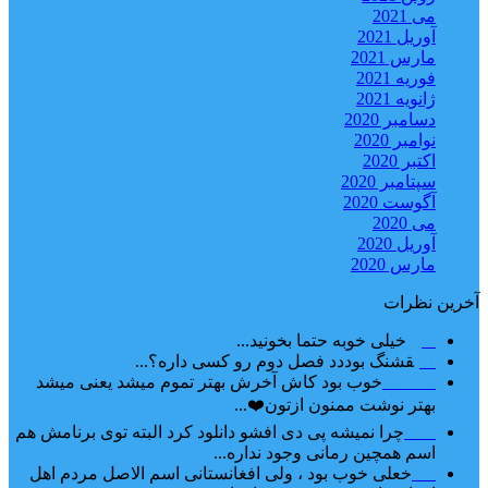
می 2021
آوریل 2021
مارس 2021
فوریه 2021
ژانویه 2021
دسامبر 2020
نوامبر 2020
اکتبر 2020
سپتامبر 2020
آگوست 2020
می 2020
آوریل 2020
مارس 2020
آخرین نظرات
امیر
خیلی خوبه حتما بخونید...
حلی
قشنگ بوددد فصل دوم رو کسی داره؟...
farbood
خوب بود کاش آخرش بهتر تموم میشد یعنی میشد
بهتر نوشت ممنون ازتون❤️...
ضحا
چرا نمیشه پی دی افشو دانلود کرد البته توی برنامش هم
اسم همچین رمانی وجود نداره...
Lilt
خعلی خوب بود ، ولی افغانستانی اسم الاصل مردم اهل