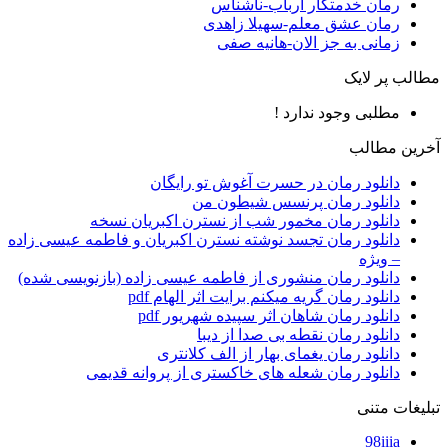
رمان خدمتکار ارباب-ناشناس
رمان عشق معلم-سهیلا زاهدی
زمانی به جز الان-هانیه صفی
مطالب پر لایک
مطلبی وجود ندارد !
آخرین مطالب
دانلود رمان در حسرت آغوش تو رایگان
دانلود رمان پرنسس شیطون من
دانلود رمان مخمور شب از نسترن اکبریان نسخه
دانلود رمان تجسد نوشته نسترن اکبریان و فاطمه عیسی زاده
– ویژه
دانلود رمان منشوری از فاطمه عیسی زاده (بازنویسی شده)
دانلود رمان گریه میکنم برایت اثر الهام pdf
دانلود رمان شاهان اثر سپیده شهریور pdf
دانلود رمان نقطه بی صدا از دیبا
دانلود رمان یغمای بهار از الف کلانتری
دانلود رمان شعله های خاکستری از پروانه قدیمی
تبلیغات متنی
98iiia