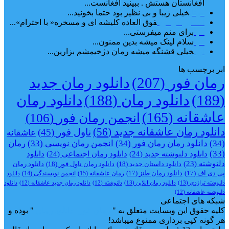
افغانستان هستش . ببینید افغانست...
مهتاب
خیلی زیبا و بی نظیر بود حتما بخونید...
اشنایی در غربت
فوق العاده کلیشه ای و مسخره« با احترام»...
دنیا
برای منم میفرستی...
دنیا
سلام لینک میشه بدین ممنون...
آرین
خیلی قشنگه میشه رمان دژخیمشم بزارین...
ابر برچسب ها
رمان فور
(207)
دانلود رمان جدید
(189)
دانلود رمان
(188)
دانلود رمان
عاشقانه
(165)
انجمن رمان فور
(106)
دانلود رمان عاشقانه جدید
(56)
ناول فور
(45)
عاشقانه
(34)
دانلود رمان رمان فور
(34)
انجمن رمان نویسی
(33)
رمان
(33)
دانلود دلنوشته جدید
(24)
دانلود رمان اجتماعی‌
(24)
دانلود
دلنوشته
(23)
دانلود داستان جدید
(18)
دانلود رمان ناول فور
(18)
دانلود رمان
پی دی اف
(17)
دانلود رمان طنز
(17)
رمان عاشقانه
(15)
انجمن نویسندگی
(14)
دانلود
دلنوشته تراژدی‌
(13)
دانلود رمان انلاین
(13)
دلنوشته
(12)
دانلود رمان جدید عاشقانه
(12)
دانلود
دلنوشته عاشقانه
(12)
شبکه های اجتماعی
کلیه حقوق این وبسایت متعلق به "
رمان فور | دانلود رمان
" بوده و
هر گونه کپی برداری ممنوع میباشد!