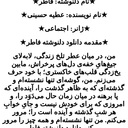
★نام دلنوشته: فاطر★
★نام نویسنده: عطیه حسینی★
★ژانر: اجتماعی★
★مقدمه دانلود دلنوشته فاطر★
من، در میان عطر تلخ زندگی، لابه‌لای
جیغ‌هایِ خفه‌ی دل‌های پرخراش، مابین
یخ‌زدگی قلب‌های خاکستری؛ با خود حرف
می‌زنم. من، گوشه‌ای تنها نشسته‌ام و
گذشته‌ای که به ظاهر گذشت را، آینده‌ای که
پا برهنه در میان زمان حال می‌دَوَد را، و
امروزی که برای خودش نیست و جایِ خوابِ
هر شبِ گذشته و آینده است را؛ مرور
می‌کنم. من تنها نشسته‌ام و همه چیز را مرور