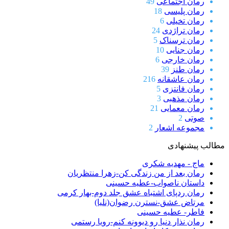
رمان اجتماعی
49
رمان پلیسی
18
رمان تخیلی
6
رمان تراژدی
24
رمان ترسناک
5
رمان جنایی
10
رمان خارجی
6
رمان طنز
39
رمان عاشقانه
216
رمان فانتزی
5
رمان مذهبی
3
رمان معمایی
21
صوتی
2
مجموعه اشعار
2
مطالب پیشنهادی
ماج - مهدیه شکری
رمان بعد از من زندگی کن-زهرا منتظریان
داستان ناصواب-عطیه حسینی
رمان ردپای اشتباه عشق جلد دوم-بهار کرمی
مرتاض عشق-نسترن رضوان(نلیا)
فاطر- عطیه حسینی
رمان نذار دنیا رو دیوونه کنم-رویا رستمی