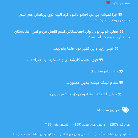
ممنون ازتون
...
ضحا
چرا نمیشه پی دی افشو دانلود کرد البته توی برنامش هم اسم
همچین رمانی وجود نداره...
Lilt
خعلی خوب بود ، ولی افغانستانی اسم الاصل مردم اهل افغانستان
هستش . ببینید افغانست...
مهتاب
خیلی زیبا و بی نظیر بود حتما بخونید...
اشنایی در غربت
فوق العاده کلیشه ای و مسخره« با احترام»...
دنیا
برای منم میفرستی...
دنیا
سلام لینک میشه بدین ممنون...
آرین
خیلی قشنگه میشه رمان دژخیمشم بزارین...
ابر برچسب ها
رمان فور
(207)
دانلود رمان جدید
(189)
دانلود رمان
(188)
دانلود رمان عاشقانه
(165)
انجمن رمان فور
(106)
دانلود رمان عاشقانه جدید
(56)