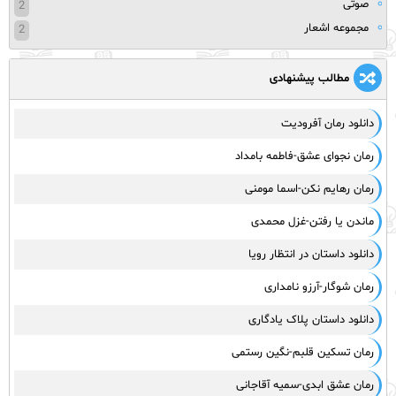
صوتی
2
مجموعه اشعار
2
مطالب پیشنهادی
دانلود رمان آفرودیت
رمان نجوای عشق-فاطمه بامداد
رمان رهایم نکن-اسما مومنی
ماندن یا رفتن-غزل محمدی
دانلود داستان در انتظار رویا
رمان شوگار-آرزو نامداری
دانلود داستان پلاک یادگاری
رمان تسکین قلبم-نگین رستمی
رمان عشق ابدی-سمیه آقاجانی