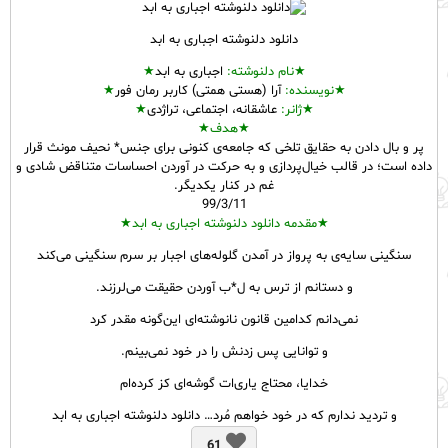
دانلود دلنوشته اجباری به ابد
★نام
دلنوشته
:
اجباری به ابد
★
★نویسنده:
آرا (هستی همتی) کاربر رمان فور
★
★ژانر:
عاشقانه، اجتماعی، تراژدی
★
★هدف★
پر و بال دادن به حقایق تلخی که جامعه‌‌ی کنونی برای جنس* نحیف مونث قرار
داده است؛ در قالب خیال‌‌پردازی و به حرکت در آوردن احساسات متناقض شادی و
غم در کنار یکدیگر.
99/3/11
★مقدمه دانلود دلنوشته اجباری به ابد★
سنگینی سایه‌‌ی به پرواز در آمدن گلوله‌‌های اجبار بر سرم سنگینی می‌‌‌کند
و دستانم از ترس به ل*ب آوردن حقیقت می‌‌لرزند.
نمی‌‌دانم کدامین قانون نانوشته‌‌ای این‌‌گونه مقدر کرد
و توانایی پس زدنش را در خود نمی‌‌بینم.
خدایا، محتاج یاری‌ات گوشه‌‌ای کز کرده‌‌ام
و تردید ندارم که در خود خواهم مُرد… دانلود دلنوشته اجباری به ابد
61