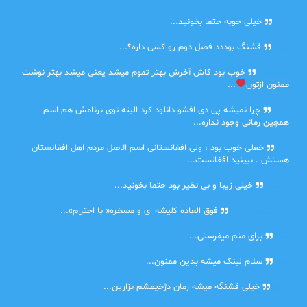
امیر
خیلی خوبه حتما بخونید...
حلی
قشنگ بوددد فصل دوم رو کسی داره؟...
farbood
خوب بود کاش آخرش بهتر تموم میشد یعنی میشد بهتر نوشت
ممنون ازتون
...
ضحا
چرا نمیشه پی دی افشو دانلود کرد البته توی برنامش هم اسم
همچین رمانی وجود نداره...
Lilt
خعلی خوب بود ، ولی افغانستانی اسم الاصل مردم اهل افغانستان
هستش . ببینید افغانست...
مهتاب
خیلی زیبا و بی نظیر بود حتما بخونید...
اشنایی در غربت
فوق العاده کلیشه ای و مسخره« با احترام»...
دنیا
برای منم میفرستی...
دنیا
سلام لینک میشه بدین ممنون...
آرین
خیلی قشنگه میشه رمان دژخیمشم بزارین...