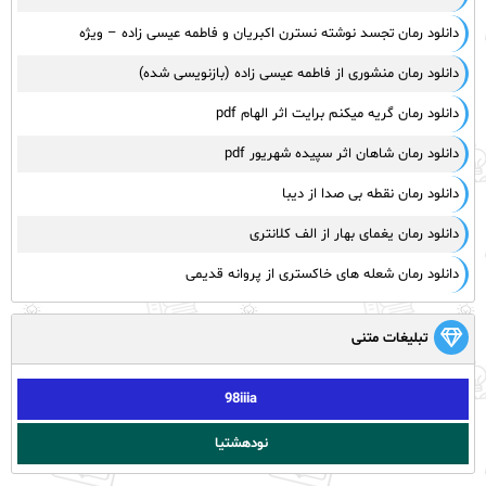
دانلود رمان تجسد نوشته نسترن اکبریان و فاطمه عیسی زاده – ویژه
دانلود رمان منشوری از فاطمه عیسی زاده (بازنویسی شده)
دانلود رمان گریه میکنم برایت اثر الهام pdf
دانلود رمان شاهان اثر سپیده شهریور pdf
دانلود رمان نقطه بی صدا از دیبا
دانلود رمان یغمای بهار از الف کلانتری
دانلود رمان شعله های خاکستری از پروانه قدیمی
تبلیغات متنی
98iiia
نودهشتیا