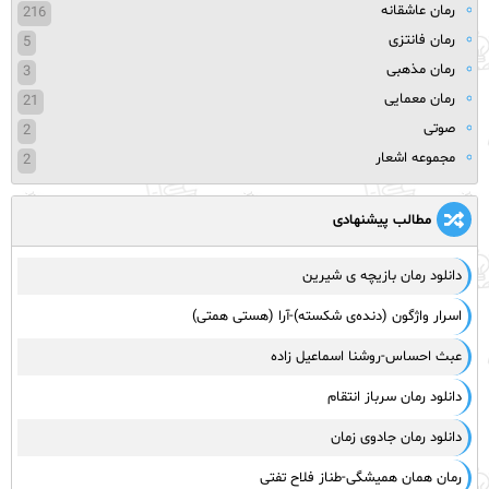
رمان عاشقانه
216
رمان فانتزی
5
رمان مذهبی
3
رمان معمایی
21
صوتی
2
مجموعه اشعار
2
مطالب پیشنهادی
دانلود رمان بازیچه ی شیرین
اسرار واژگون (دنده‌ی شکسته)-آرا (هستی همتی)
عبث احساس-روشنا اسماعیل زاده
دانلود رمان سرباز انتقام
دانلود رمان جادوی زمان
رمان همان همیشگی-طناز فلاح تفتی