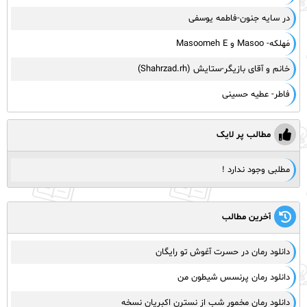
در سایه جنون-فاطمه یوسفی
مَهلکه- Masoo و Masoomeh E
خانم و آقای بازیگر-ستایش (Shahrzad.rh)
فاطر- عطیه حسینی
مطالب پر لایک
مطلبی وجود ندارد !
آخرین مطالب
دانلود رمان در حسرت آغوش تو رایگان
دانلود رمان پرنسس شیطون من
دانلود رمان مخمور شب از نسترن اکبریان نسخه