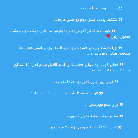
امیر
خیلی خوبه حتما بخونید...
حلی
قشنگ بوددد فصل دوم رو کسی داره؟...
farbood
خوب بود کاش آخرش بهتر تموم میشد یعنی میشد بهتر نوشت
ممنون ازتون
...
ضحا
چرا نمیشه پی دی افشو دانلود کرد البته توی برنامش هم اسم
همچین رمانی وجود نداره...
Lilt
خعلی خوب بود ، ولی افغانستانی اسم الاصل مردم اهل افغانستان
هستش . ببینید افغانست...
مهتاب
خیلی زیبا و بی نظیر بود حتما بخونید...
اشنایی در غربت
فوق العاده کلیشه ای و مسخره« با احترام»...
دنیا
برای منم میفرستی...
دنیا
سلام لینک میشه بدین ممنون...
آرین
خیلی قشنگه میشه رمان دژخیمشم بزارین...