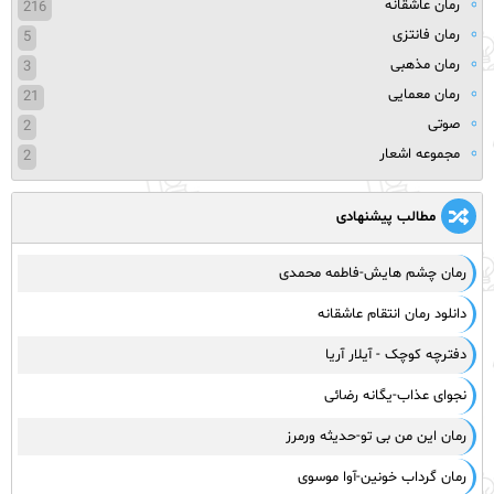
رمان عاشقانه
216
رمان فانتزی
5
رمان مذهبی
3
رمان معمایی
21
صوتی
2
مجموعه اشعار
2
مطالب پیشنهادی
رمان چشم هایش-فاطمه محمدی
دانلود رمان انتقام عاشقانه
دفترچه کوچک - آیلار آریا
نجوای عذاب-یگانه رضائی
رمان این من بی تو-حدیثه ورمرز
رمان گرداب خونین-آوا موسوی