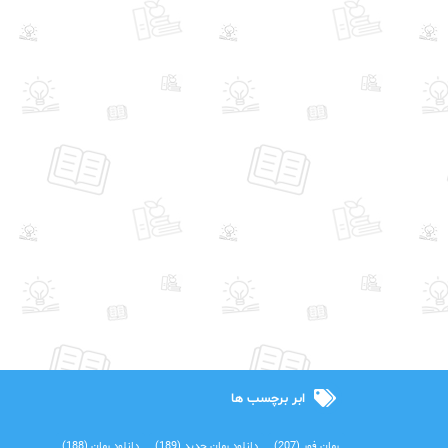
ابر برچسب ها
رمان فور
(207)
دانلود رمان جدید
(189)
دانلود رمان
(188)