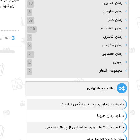
خون را در خ
رمان جنایی
10
آری تنها 
رمان خارجی
6
رمان طنز
39
رمان عاشقانه
216
رمان فانتزی
5
1873 روز پيش
رمان مذهبی
3
رمان معمایی
21
صوتی
2
مجموعه اشعار
2
مطالب پیشنهادی
دلنوشته هیاهوی زیستن-نرگس نظریت
دانلود رمان هیولا
دانلود رمان شعله های خاکستری از پروانه قدیمی
رمان دلوین-حدیثه ورمز