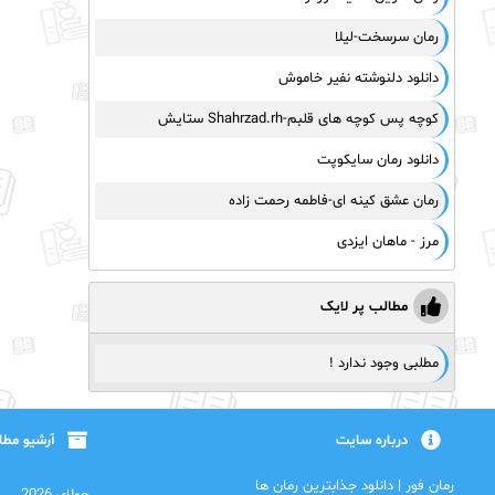
رمان سرسخت-لیلا
دانلود دلنوشته نفیر خاموش
کوچه پس کوچه های قلبم-Shahrzad.rh ستایش
دانلود رمان سایکوپت
رمان عشق کینه ای-فاطمه رحمت زاده
مرز - ماهان ایزدی
مطالب پر لایک
مطلبی وجود ندارد !
درباره سایت
آرشیو مط
رمان فور | دانلود جذابترین رمان ها