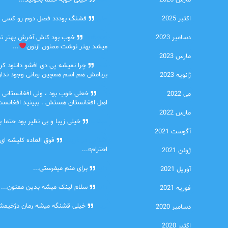
مارس 2026
امیر
خیلی خوبه حتما بخونید...
اکتبر 2025
حلی
قشنگ بوددد فصل دوم رو کسی دا
دسامبر 2023
farbood
خوب بود کاش آخرش بهتر ت
میشد بهتر نوشت ممنون ازتون
...
مارس 2023
ضحا
چرا نمیشه پی دی افشو دانلود کرد
برنامش هم اسم همچین رمانی وجود نداره
ژانویه 2023
Lilt
خعلی خوب بود ، ولی افغانستانی 
می 2022
اهل افغانستان هستش . ببینید افغانست
مارس 2022
مهتاب
خیلی زیبا و بی نظیر بود حتما ب
آگوست 2021
اشنایی در غربت
فوق العاده کلیشه ای
احترام»...
ژوئن 2021
دنیا
برای منم میفرستی...
آوریل 2021
دنیا
سلام لینک میشه بدین ممنون...
فوریه 2021
آرین
خیلی قشنگه میشه رمان دژخیمشم
دسامبر 2020
اکتبر 2020