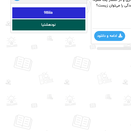
ی و در انتظار یک قطره،
دگی را می‌توان زیست؟
98iiia
نودهشتیا
ادامه و دانلود