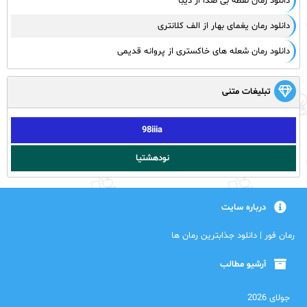
دانلود رمان نقطه بی صدا از دیبا
دانلود رمان یغمای بهار از الف کلانتری
دانلود رمان شعله های خاکستری از پروانه قدیمی
تبلیغات متنی
98iiia
نودهشتیا
درباره سایت
رمان فور | دانلود جذابترین رمان ها
آرشیو مطالب
جولای 2026