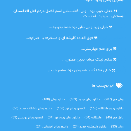
همچین رمانی وجود نداره...
Lilt
خعلی خوب بود ، ولی افغانستانی اسم الاصل مردم اهل افغانستان
هستش . ببینید افغانست...
مهتاب
خیلی زیبا و بی نظیر بود حتما بخونید...
اشنایی در غربت
فوق العاده کلیشه ای و مسخره« با احترام»...
دنیا
برای منم میفرستی...
دنیا
سلام لینک میشه بدین ممنون...
آرین
خیلی قشنگه میشه رمان دژخیمشم بزارین...
ابر برچسب ها
رمان فور
(207)
دانلود رمان جدید
(189)
دانلود رمان
(188)
دانلود رمان عاشقانه
(165)
انجمن رمان فور
(106)
دانلود رمان عاشقانه جدید
(56)
ناول فور
(45)
عاشقانه
(34)
دانلود رمان رمان فور
(34)
انجمن رمان نویسی
(33)
رمان
(33)
دانلود دلنوشته جدید
(24)
دانلود رمان اجتماعی‌
(24)