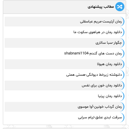
مطالب پیشنهادی
رمان آرتیست-مریم عباسقلی
دانلود رمان در هیاهوی سکوت ما
جگوار-سبا سالاری
رمان دست های گندم-shabnami1104
دانلود رمان هیولا
دلنوشته زیرخط دیوانگی-هستی همتی
دانلود رمان خون برای نفس
دانلود رمان پرنیا
رمان گرداب خونین-آوا موسوی
سرقت ابدی عشق-تیام سرابی