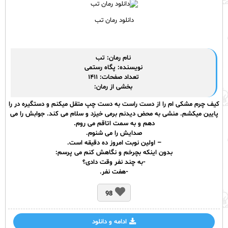
دانلود رمان تب
نام رمان: تب
نویسنده: پگاه رستمی
تعداد صفحات: ۱۴۱۱
بخشی از
رمان
:
کیف چرم مشکی ام را از دست راست به دست چپ متقل میکنم و دستگیره در را
پایین میکشم. منشی به محض دیدنم برمی خیزد و سلام می کند. جوابش را می
دهم و به سمت اتاقم می روم.
صدایش را می شنوم.
– اولین نوبت امروز ده دقیقه است.
بدون اینکه بچرخم و نگاهش کنم می پرسم:
-به چند نفر وقت دادی؟
-هفت نفر.
98
ادامه و دانلود