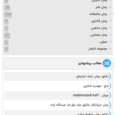
رمان خارجی
6
رمان طنز
39
رمان عاشقانه
216
رمان فانتزی
5
رمان مذهبی
3
رمان معمایی
21
صوتی
2
مجموعه اشعار
2
مطالب پیشنهادی
دانلود رمان داماد اجاره‌ای
ماج - مهدیه شکری
جوکر - mabemoisell kaff
رمان خیانتکار عاشق جلد اول-ف عبدالله زاده
دانلود رمان خطوط موازی