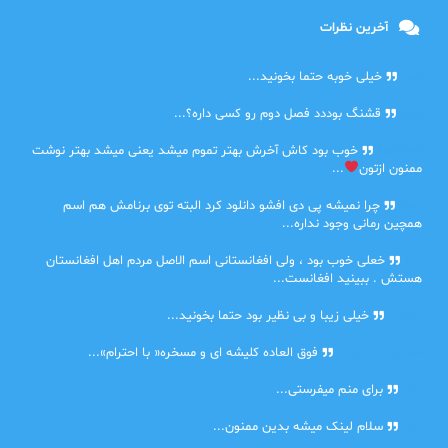
آخرین نظرات
امیر
خیلی خوبه حتما بخونید...
حلی
قشنگ بوددد فصل دوم رو کسی داره؟...
farbood
خوب بود کاش آخرش بهتر تموم میشد یعنی میشد بهتر نوشت
ممنون ازتون
...
ضحا
چرا نمیشه پی دی افشو دانلود کرد البته توی برنامش هم اسم
همچین رمانی وجود نداره...
Lilt
خعلی خوب بود ، ولی افغانستانی اسم الاصل مردم اهل افغانستان
هستش . ببینید افغانست...
مهتاب
خیلی زیبا و بی نظیر بود حتما بخونید...
اشنایی در غربت
فوق العاده کلیشه ای و مسخره« با احترام»...
دنیا
برای منم میفرستی...
دنیا
سلام لینک میشه بدین ممنون...