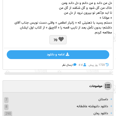
دل من داند و من دانم و دل داند ومن
خاک من گل شود و گل شکفد از گل من
تا ابد مهر تو بیرون نرود از دل من
« مولانا »
دستم رسید با ذهنیتی که « زانیار اعظمی » وقتی دست نویس جناب آقای
داشتم؛ بدون تأمل بعد از تایپ قصه را « آلاچیق » از کتاب اول ایشان
مطالعه کردم.
70
ادامه و دانلود
1720 روز پيش
d d
ارسال نظر
موضوعات
داستان
7
دانلود دلنوشته عاشقانه
8
دانلود رمان
290