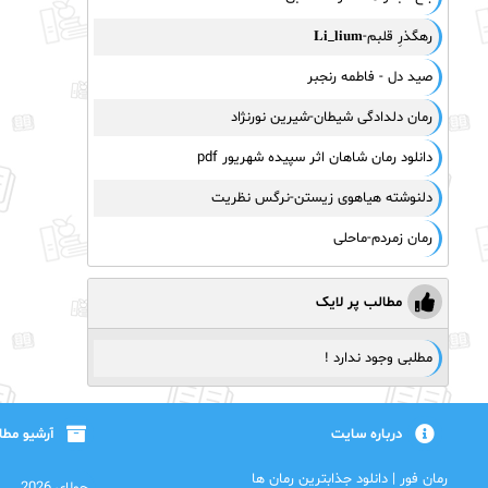
رهگذرِ قلبم-𝐋𝐢_𝐥𝐢𝐮𝐦
صید دل - فاطمه رنجبر
رمان دلدادگی شیطان-شیرین نورنژاد
دانلود رمان شاهان اثر سپیده شهریور pdf
دلنوشته هیاهوی زیستن-نرگس نظریت
رمان زمردم-ماحلی
مطالب پر لایک
مطلبی وجود ندارد !
درباره سایت
آرشیو مط
رمان فور | دانلود جذابترین رمان ها