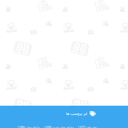
ابر برچسب ها
رمان فور
(207)
دانلود رمان جدید
(189)
دانلود رمان
(188)