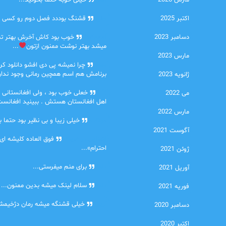
مارس 2026
امیر
خیلی خوبه حتما بخونید...
اکتبر 2025
حلی
قشنگ بوددد فصل دوم رو کسی دا
دسامبر 2023
farbood
خوب بود کاش آخرش بهتر ت
میشد بهتر نوشت ممنون ازتون
...
مارس 2023
ضحا
چرا نمیشه پی دی افشو دانلود کرد
برنامش هم اسم همچین رمانی وجود نداره
ژانویه 2023
Lilt
خعلی خوب بود ، ولی افغانستانی 
می 2022
اهل افغانستان هستش . ببینید افغانست
مارس 2022
مهتاب
خیلی زیبا و بی نظیر بود حتما ب
آگوست 2021
اشنایی در غربت
فوق العاده کلیشه ای
احترام»...
ژوئن 2021
دنیا
برای منم میفرستی...
آوریل 2021
دنیا
سلام لینک میشه بدین ممنون...
فوریه 2021
آرین
خیلی قشنگه میشه رمان دژخیمشم
دسامبر 2020
اکتبر 2020