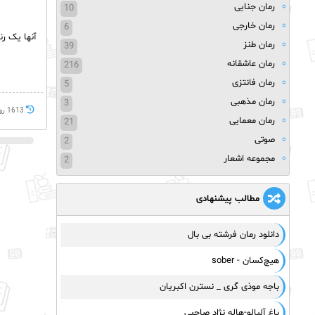
رمان جنایی
10
رمان خارجی
6
آنها یک ر
رمان طنز
39
رمان عاشقانه
216
رمان فانتزی
5
رمان مذهبی
3
1613 روز پيش
رمان معمایی
21
صوتی
2
مجموعه اشعار
2
مطالب پیشنهادی
‌دانلود رمان فرشته بی بال
هیچ‌کسان - sober
باجه موذی گری _ نسترن اکبریان
باغ آلبالو-هاله نژاد صاحبی