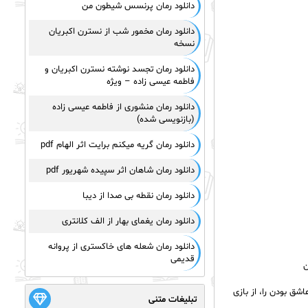
دانلود رمان پرنسس شیطون من
دانلود رمان مخمور شب از نسترن اکبریان
نسخه
دانلود رمان تجسد نوشته نسترن اکبریان و
فاطمه عیسی زاده – ویژه
دانلود رمان منشوری از فاطمه عیسی زاده
(بازنویسی شده)
دانلود رمان گریه میکنم برایت اثر الهام pdf
دانلود رمان شاهان اثر سپیده شهریور pdf
دانلود رمان نقطه بی صدا از دیبا
دانلود رمان یغمای بهار از الف کلانتری
دانلود رمان شعله های خاکستری از پروانه
قدیمی
ن
شق بودن را، از بازی
تبلیغات متنی