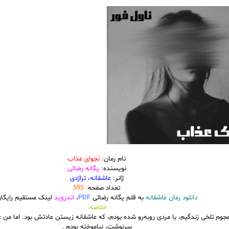
نام رمان
: نجوای عذاب
نویسنده
: یگانه رضائی
ژانر
: عاشقانه، تراژدی
تعداد صفحه
: 595
دانلود رمان عاشقانه
به قلم یگانه رضائی
PDF
،
اندروید
لینک مستقیم رایگا
خلاصه:
جوم تلخی زندگیم، با مردی روبه‌رو شده بودم، که عاشقانه زیستن عادتش بود. اما من عا
سرنوشت، نیاموخته بودم .