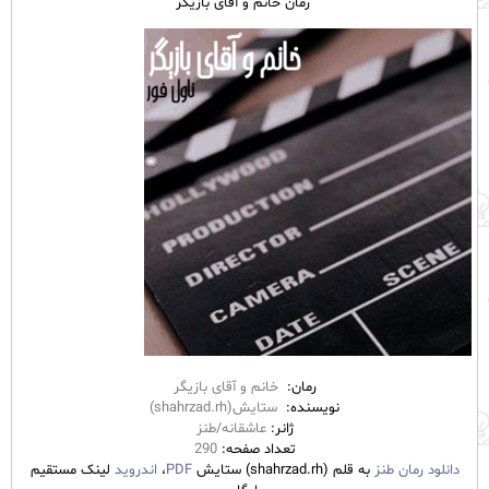
رمان خانم و آقای بازیگر
رمان:
خانم و آقای بازیگر
نویسنده:
ستایش(shahrzad.rh)
ژانر:
عاشقانه/طنز
تعداد صفحه:
290
دانلود رمان طنز
به قلم (shahrzad.rh) ستایش
PDF
،
اندروید
لینک مستقیم