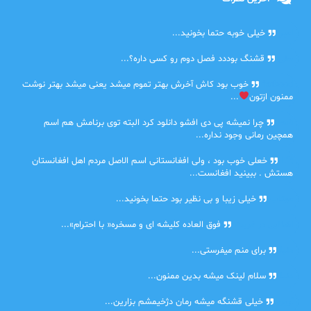
امیر
خیلی خوبه حتما بخونید...
حلی
قشنگ بوددد فصل دوم رو کسی داره؟...
farbood
خوب بود کاش آخرش بهتر تموم میشد یعنی میشد بهتر نوشت
ممنون ازتون
...
ضحا
چرا نمیشه پی دی افشو دانلود کرد البته توی برنامش هم اسم
همچین رمانی وجود نداره...
Lilt
خعلی خوب بود ، ولی افغانستانی اسم الاصل مردم اهل افغانستان
هستش . ببینید افغانست...
مهتاب
خیلی زیبا و بی نظیر بود حتما بخونید...
اشنایی در غربت
فوق العاده کلیشه ای و مسخره« با احترام»...
دنیا
برای منم میفرستی...
دنیا
سلام لینک میشه بدین ممنون...
آرین
خیلی قشنگه میشه رمان دژخیمشم بزارین...