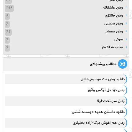
39
رمان عاشقانه
216
رمان فانتزی
5
رمان مذهبی
3
رمان معمایی
21
صوتی
2
مجموعه اشعار
2
مطالب پیشنهادی
دانلود رمان نت موسیقی‌عشق
رمان دزد دل-نرگس واثق
رمان سرسخت-لیلا
دانلود داستان هدیه دوست‌داشتنی
رمان هم آغوش مرگ-آزاده بختیاری