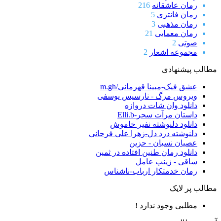
رمان عاشقانه
216
رمان فانتزی
5
رمان مذهبی
3
رمان معمایی
21
صوتی
2
مجموعه اشعار
2
مطالب پیشنهادی
عشق فیک-مبینا قهرمانی/m.gh
ویروس مرگ - نارسیس یوسفی
دانلود وان شات دروازه
داستان مرآت سحر-Elli.b
دانلود دلنوشته نفیر خاموش
دلنوشته درد دل-زهرا علی فرحانی
عصیان نسیان - حزین
دانلود رمان طنین افتاده در ثمین
ساقی - زینب عامل
رمان خدمتکار ارباب-ناشناس
مطالب پر لایک
مطلبی وجود ندارد !