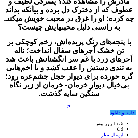
مادرش را مشاهده کند؟ پسرکی لطیف و
عطوف که از دخترک دل برده و بیآنکه بداند
چه کرده؛ او را غرق در محبت خویش میکند.
به راستی دلیل محبتهایش چیست؟
با پنجه‌های رنگ پریده‌اش، زخم کوچکی بر
تن خشک آجرهای سفال انداخت؛ ناله
آجرهای زرد با غم سر انگشتانش باعث شد
به تندی دستش را عقب کشد و با اخم‌هایی
گره خورده برای دیوار خجل چشم‌غره رود؛
بی‌خیال دیوار خرمان- خرمان از زیر نگاه
سنگین سایه گذشت.
79
ادامه و دانلود
1576 روز پيش
d d
ارسال نظر