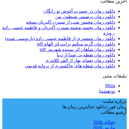
آخرین مطالب
دانلود رمان در حسرت آغوش تو رایگان
دانلود رمان پرنسس شیطون من
دانلود رمان مخمور شب از نسترن اکبریان نسخه
دانلود رمان تجسد نوشته نسترن اکبریان و فاطمه عیسی زاده
– ویژه
دانلود رمان منشوری از فاطمه عیسی زاده (بازنویسی شده)
دانلود رمان گریه میکنم برایت اثر الهام pdf
دانلود رمان شاهان اثر سپیده شهریور pdf
دانلود رمان نقطه بی صدا از دیبا
دانلود رمان یغمای بهار از الف کلانتری
دانلود رمان شعله های خاکستری از پروانه قدیمی
تبلیغات متنی
98iiia
نودهشتیا
درباره سایت
رمان فور | دانلود جذابترین رمان ها
آرشیو مطالب
جولای 2026
مارس 2026