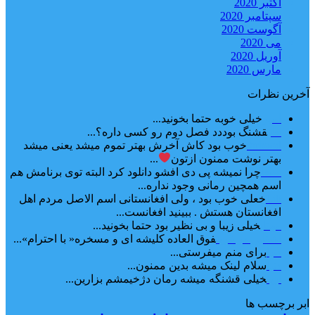
اکتبر 2020
سپتامبر 2020
آگوست 2020
می 2020
آوریل 2020
مارس 2020
آخرین نظرات
امیر
خیلی خوبه حتما بخونید...
حلی
قشنگ بوددد فصل دوم رو کسی داره؟...
farbood
خوب بود کاش آخرش بهتر تموم میشد یعنی میشد
بهتر نوشت ممنون ازتون
...
ضحا
چرا نمیشه پی دی افشو دانلود کرد البته توی برنامش هم
اسم همچین رمانی وجود نداره...
Lilt
خعلی خوب بود ، ولی افغانستانی اسم الاصل مردم اهل
افغانستان هستش . ببینید افغانست...
مهتاب
خیلی زیبا و بی نظیر بود حتما بخونید...
اشنایی در غربت
فوق العاده کلیشه ای و مسخره« با احترام»...
دنیا
برای منم میفرستی...
دنیا
سلام لینک میشه بدین ممنون...
آرین
خیلی قشنگه میشه رمان دژخیمشم بزارین...
ابر برچسب ها