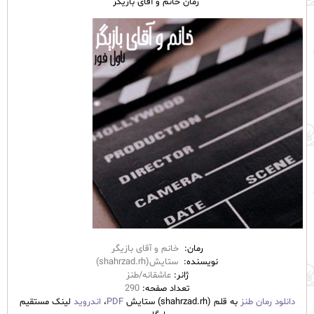
رمان خانم و آقای بازیگر
رمان:
خانم و آقای بازیگر
نویسنده:
ستایش(shahrzad.rh)
ژانر:
عاشقانه/طنز
تعداد صفحه:
290
دانلود رمان طنز
به قلم (shahrzad.rh) ستایش
PDF
،
اندروید
لینک مستقیم