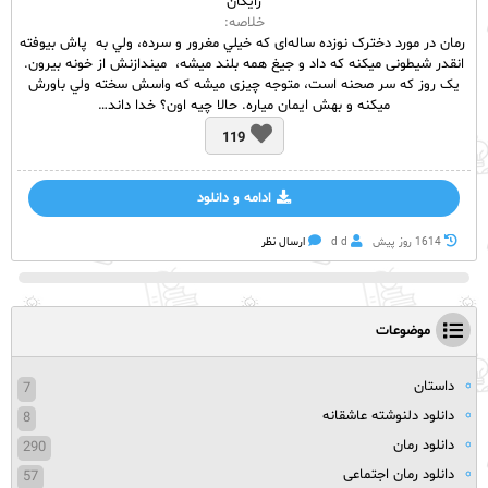
رایگان
خلاصه:
رمان در مورد دخترک نوزده ساله‌ای كه خيلي مغرور و سرده، ولي به پاش بيوفته
انقدر شيطونی ميكنه كه داد و جيغ همه بلند ميشه، ميندازنش از خونه بيرون.
يک روز كه سر صحنه‌ است، متوجه چيزی ميشه كه واسش سخته ولي باورش
ميكنه و بهش ايمان مياره. حالا چيه اون؟ خدا داند…
119
ادامه و دانلود
1614 روز پيش
d d
ارسال نظر
موضوعات
داستان
7
دانلود دلنوشته عاشقانه
8
دانلود رمان
290
دانلود رمان اجتماعی
57