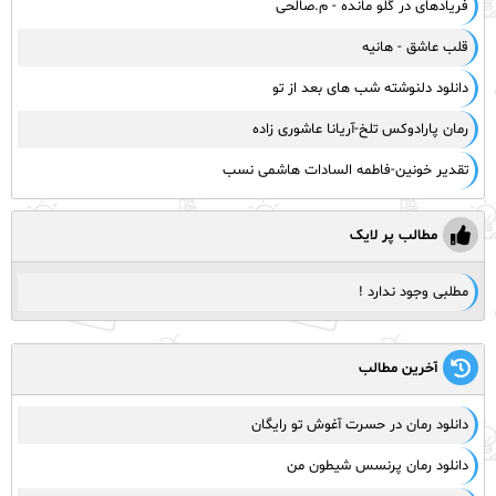
فریادهای در گلو مانده - م.صالحی
قلب عاشق - هانیه
دانلود دلنوشته شب های بعد از تو
رمان پارادوکس تلخ-آریانا عاشوری زاده
تقدیر خونین-فاطمه السادات هاشمی نسب
مطالب پر لایک
مطلبی وجود ندارد !
آخرین مطالب
دانلود رمان در حسرت آغوش تو رایگان
دانلود رمان پرنسس شیطون من