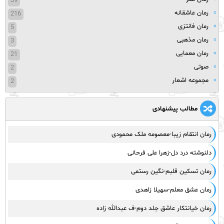
39
رمان عاشقانه
216
رمان فانتزی
5
رمان مذهبی
3
رمان معمایی
21
صوتی
2
مجموعه اشعار
2
مطالب پیشنهادی
رمان انتقام زیبا-معصومه ملک محمودی
دلنوشته درد دل-زهرا علی فرحانی
رمان تسکین قلبم-نگین رستمی
رمان عشق معلم-سهیلا زاهدی
رمان خیانتکار عاشق جلد دوم-ف عبدالله زاده