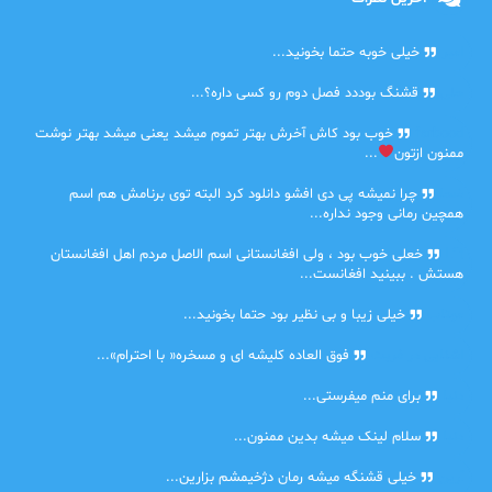
امیر
خیلی خوبه حتما بخونید...
حلی
قشنگ بوددد فصل دوم رو کسی داره؟...
farbood
خوب بود کاش آخرش بهتر تموم میشد یعنی میشد بهتر نوشت
ممنون ازتون
...
ضحا
چرا نمیشه پی دی افشو دانلود کرد البته توی برنامش هم اسم
همچین رمانی وجود نداره...
Lilt
خعلی خوب بود ، ولی افغانستانی اسم الاصل مردم اهل افغانستان
هستش . ببینید افغانست...
مهتاب
خیلی زیبا و بی نظیر بود حتما بخونید...
اشنایی در غربت
فوق العاده کلیشه ای و مسخره« با احترام»...
دنیا
برای منم میفرستی...
دنیا
سلام لینک میشه بدین ممنون...
آرین
خیلی قشنگه میشه رمان دژخیمشم بزارین...