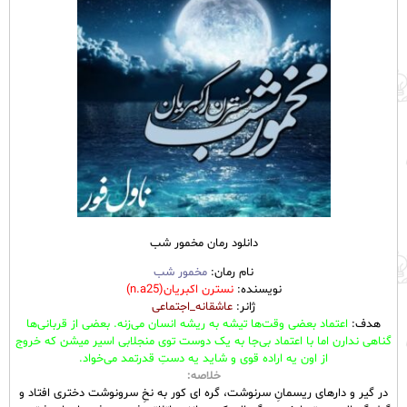
دانلود رمان مخمور شب
نام رمان:
مخمور شب
نویسنده:
نسترن اکبریان(n.a25)
ژانر:
عاشقانه_اجتماعی
هدف:
اعتماد بعضی وقت‌ها تیشه به ریشه انسان می‌زنه. بعضی از قربانی‌ها
گناهی ندارن اما با اعتماد بی‌جا به یک دوست توی منجلابی اسیر میشن که خروج
از اون یه اراده قوی و شاید یه دستِ قدرتمد می‌خواد.
خلاصه:
در گیر و دارهای ریسمانِ سرنوشت، گره ای کور به نخِ سرونوشت دختری افتاد و