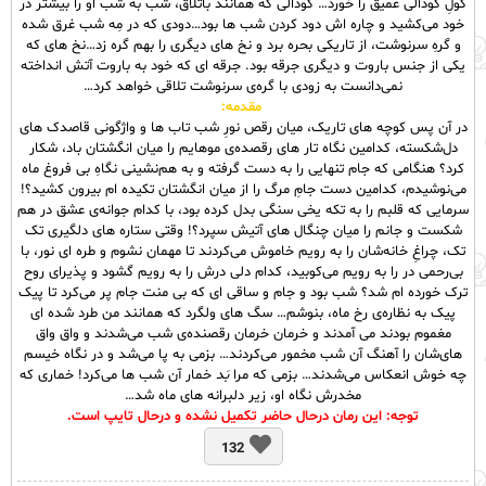
گولِ گودالی عمیق را خورد… گودالی که همانند باتلاق، شب به شب او را بیشتر در
خود می‌کشید و چاره اش دود کردن شب ها بود…دودی که در مِه شب غرق شده
و گرهِ سرنوشت، از تاریکی بحره برد و نخ های دیگری را بهم گره زد…نخ های که
یکی از جنس باروت و دیگری جرقه بود. جرقه ای که خود به باروت آتش انداخته
نمی‌دانست به زودی با گره‌ی سرنوشت تلاقی خواهد کرد…
مقدمه:
در آن پس کوچه های تاریک، میان رقص نورِ شب تاب ها و واژگونی قاصدک های
دل‌شکسته، کدامین نگاه تار های رقصده‌ی موهایم را میان انگشتان باد، شکار
کرد؟ هنگامی که جام تنهایی را به دست گرفته و به هم‌نشینی نگاهِ بی فروغ ماه
می‌نوشیدم، کدامین دست جامِ مرگ را از میان انگشتان تکیده ام بیرون کشید؟!
سرمایی که قلبم را به تکه یخی سنگی بدل کرده بود، با کدام جوانه‌ی عشق در هم
شکست و جانم را میان چنگال های آتیش سپرد؟! وقتی ستاره های دلگیری تک
تک، چراغِ خانه‌شان را به رویم خاموش می‌کردند تا مهمان نشوم و طره ای نور، با
بی‌رحمی در را به رویم می‌کوبید، کدام دلی درش را به رویم گشود و پذیرای روح
ترک خورده ام شد؟ شب بود و جام و ساقی‌ ای که بی منت جام پر می‌کرد تا پیک
پیک به نظاره‌ی رخ ماه، بنوشم… سگ های ولگرد که همانند من طرد شده ای
مغموم بودند می آمدند و خرمان خرمان رقصنده‌ی شب می‌شدند و واق واق
های‌شان را آهنگ آن شب مخمور می‌کردند… بزمی به پا می‌شد و در نگاه خیسم
چه خوش انعکاس می‌شدند… بزمی که مرا
بَد
خمار آن شب ها می‌کرد! خماری که
مخدرش نگاه او، زیر دلبرانه های ماه شد…
توجه: این رمان درحال حاضر تکمیل نشده و درحال تایپ است.
132