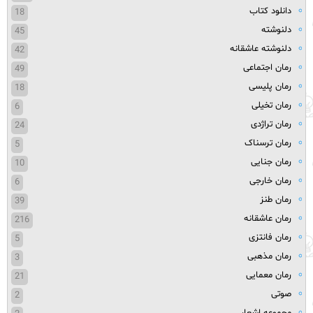
دانلود کتاب
18
دلنوشته
45
دلنوشته عاشقانه
42
رمان اجتماعی
49
رمان پلیسی
18
رمان تخیلی
6
رمان تراژدی
24
رمان ترسناک
5
رمان جنایی
10
رمان خارجی
6
رمان طنز
39
رمان عاشقانه
216
رمان فانتزی
5
رمان مذهبی
3
رمان معمایی
21
صوتی
2