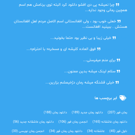
ضحا
چرا نمیشه پی دی افشو دانلود کرد البته توی برنامش هم اسم
همچین رمانی وجود نداره...
Lilt
خعلی خوب بود ، ولی افغانستانی اسم الاصل مردم اهل افغانستان
هستش . ببینید افغانست...
مهتاب
خیلی زیبا و بی نظیر بود حتما بخونید...
اشنایی در غربت
فوق العاده کلیشه ای و مسخره« با احترام»...
دنیا
برای منم میفرستی...
دنیا
سلام لینک میشه بدین ممنون...
آرین
خیلی قشنگه میشه رمان دژخیمشم بزارین...
ابر برچسب ها
رمان فور
(207)
دانلود رمان جدید
(189)
دانلود رمان
(188)
دانلود رمان عاشقانه
(165)
انجمن رمان فور
(106)
دانلود رمان عاشقانه جدید
(56)
ناول فور
(45)
عاشقانه
(34)
دانلود رمان رمان فور
(34)
انجمن رمان نویسی
(33)