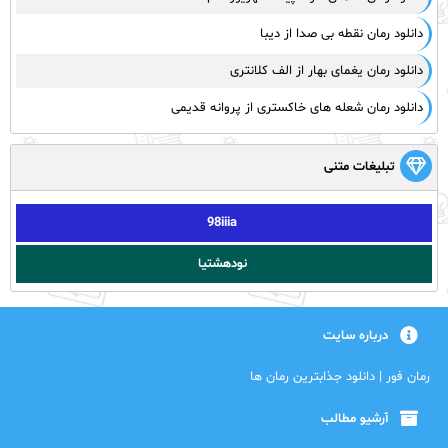
دانلود رمان نقطه بی صدا از دیبا
دانلود رمان یغمای بهار از الف کلانتری
دانلود رمان شعله های خاکستری از پروانه قدیمی
تبلیغات متنی
98iiia
نودهشتیا
درباره سایت
رمان فور | دانلود جذابترین رمان ها
آرشیو مطالب