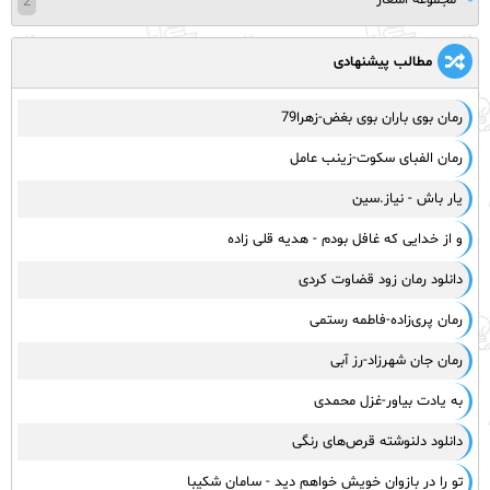
مجموعه اشعار
2
مطالب پیشنهادی
رمان بوی باران بوی بغض-زهرا79
رمان الفبای سکوت-زینب عامل
یار باش - نیاز.سین
و از خدایی که غافل بودم - هدیه قلی زاده
دانلود رمان زود قضاوت کردی
رمان پری‌زاده-فاطمه رستمی
رمان جان شهرزاد-رز آبی
به یادت بیاور-غزل محمدی
دانلود دلنوشته قرص‌های رنگی
تو را در بازوان خویش خواهم دید - سامان شکیبا