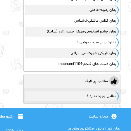
رمان زمردم-ماحلی
رمان کلاس عاشقی-ناشناس
رمان چشم اقیانوسی-مهرناز حسن زاده (ساینا)
دانلود رمان سیب خونین ۱
رمان تاریکی شهرت-ص. مرادی
رمان دست های گندم-shabnami1104
مطالب پر لایک
مطلبی وجود ندارد !
درباره سایت
آرشیو مط
رمان فور | دانلود جذابترین رمان ها