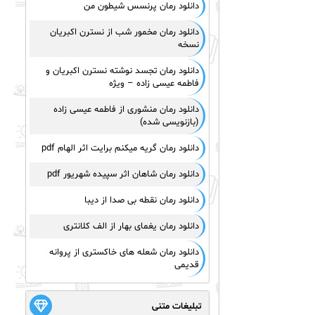
دانلود رمان پرنسس شیطون من
دانلود رمان مخمور شب از نسترن اکبریان
نسخه
دانلود رمان تجسد نوشته نسترن اکبریان و
فاطمه عیسی زاده – ویژه
دانلود رمان منشوری از فاطمه عیسی زاده
(بازنویسی شده)
دانلود رمان گریه میکنم برایت اثر الهام pdf
دانلود رمان شاهان اثر سپیده شهریور pdf
دانلود رمان نقطه بی صدا از دیبا
دانلود رمان یغمای بهار از الف کلانتری
دانلود رمان شعله های خاکستری از پروانه
قدیمی
تبلیغات متنی