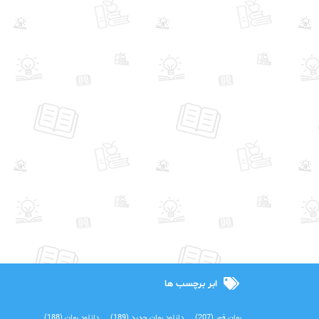
ابر برچسب ها
رمان فور
(207)
دانلود رمان جدید
(189)
دانلود رمان
(188)