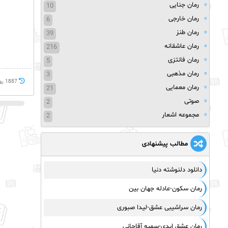
رمان جنایی
10
رمان خارجی
6
رمان طنز
39
رمان عاشقانه
216
رمان فانتزی
5
رمان مذهبی
3
1887 روز پيش
رمان معمایی
21
صوتی
2
مجموعه اشعار
2
مطالب پیشنهادی
دانلود دلنوشته دنیا
رمان سکون-عادله جهان بین
رمان سراشیبی عشق-لیدا صبوری
رمان عشق ابدی-سمیه آقاجانی