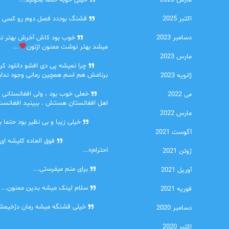
مارس 2026
امیر
خیلی خوبه حتما بخونید...
اکتبر 2025
حلی
قشنگ بوددد فصل دوم رو کسی دا
دسامبر 2023
farbood
خوب بود کاش آخرش بهتر ت
میشد بهتر نوشت ممنون ازتون
...
مارس 2023
ضحا
چرا نمیشه پی دی افشو دانلود کرد
برنامش هم اسم همچین رمانی وجود نداره
ژانویه 2023
Lilt
خعلی خوب بود ، ولی افغانستانی 
می 2022
اهل افغانستان هستش . ببینید افغانست
مارس 2022
مهتاب
خیلی زیبا و بی نظیر بود حتما ب
آگوست 2021
اشنایی در غربت
فوق العاده کلیشه ای
احترام»...
ژوئن 2021
دنیا
برای منم میفرستی...
آوریل 2021
دنیا
سلام لینک میشه بدین ممنون...
فوریه 2021
آرین
خیلی قشنگه میشه رمان دژخیمشم
دسامبر 2020
اکتبر 2020