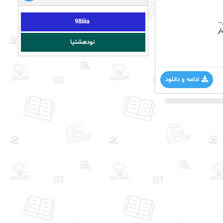
…
98iiia
ر
نودهشتیا
ادامه و دانلود