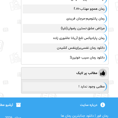
رمان همچو مهتاب-f.m
رمان پانتومیم-مرجان فریدی
مرتاض عشق-نسترن رضوان(نلیا)
رمان پارادوکس تلخ-آریانا عاشوری زاده
دانلود رمان نفسی‌برای‌نفس کشیدن
دانلود رمان سیب خونین3
مطالب پر لایک
مطلبی وجود ندارد !
درباره سایت
آرشیو مط
رمان فور | دانلود جذابترین رمان ها