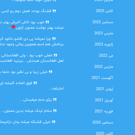
مارس 2026
امیر
خیلی خوبه حتما بخونید...
اکتبر 2025
حلی
قشنگ بوددد فصل دوم رو کسی دا
دسامبر 2023
farbood
خوب بود کاش آخرش بهتر ت
میشد بهتر نوشت ممنون ازتون
...
مارس 2023
ضحا
چرا نمیشه پی دی افشو دانلود کرد
برنامش هم اسم همچین رمانی وجود نداره
ژانویه 2023
Lilt
خعلی خوب بود ، ولی افغانستانی 
می 2022
اهل افغانستان هستش . ببینید افغانست
مارس 2022
مهتاب
خیلی زیبا و بی نظیر بود حتما ب
آگوست 2021
اشنایی در غربت
فوق العاده کلیشه ای
احترام»...
ژوئن 2021
دنیا
برای منم میفرستی...
آوریل 2021
دنیا
سلام لینک میشه بدین ممنون...
فوریه 2021
آرین
خیلی قشنگه میشه رمان دژخیمشم
دسامبر 2020
اکتبر 2020