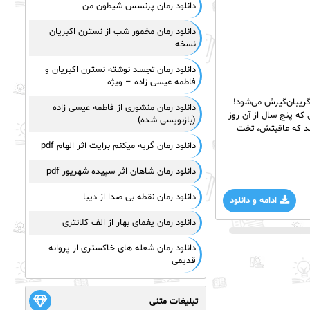
دانلود رمان پرنسس شیطون من
دانلود رمان مخمور شب از نسترن اکبریان
نسخه
دانلود رمان تجسد نوشته نسترن اکبریان و
فاطمه عیسی زاده – ویژه
ریبان‌گیرش می‌شود!
دانلود رمان منشوری از فاطمه عیسی زاده
ه پنج سال از آن روز
(بازنویسی شده)
شد که عاقبتش، تخت
دانلود رمان گریه میکنم برایت اثر الهام pdf
دانلود رمان شاهان اثر سپیده شهریور pdf
دانلود رمان نقطه بی صدا از دیبا
ادامه و دانلود
دانلود رمان یغمای بهار از الف کلانتری
دانلود رمان شعله های خاکستری از پروانه
قدیمی
تبلیغات متنی