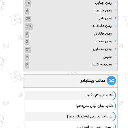
رمان جنایی
10
رمان خارجی
6
رمان طنز
39
رمان عاشقانه
216
رمان فانتزی
5
رمان مذهبی
3
رمان معمایی
21
صوتی
2
مجموعه اشعار
2
مطالب پیشنهادی
دانلود داستان گوهر
دانلود رمان لیلی سربه‌هوا
رمان این من بی تو-حدیثه ورمرز
توسکا - هما پور اصفهانی