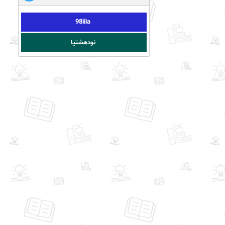
98iiia
نودهشتیا