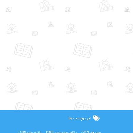
ابر برچسب ها
رمان فور
(207)
دانلود رمان جدید
(189)
دانلود رمان
(188)