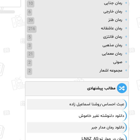
رمان جنایی
10
رمان خارجی
6
رمان طنز
39
رمان عاشقانه
216
رمان فانتزی
5
رمان مذهبی
3
رمان معمایی
21
صوتی
2
مجموعه اشعار
2
مطالب پیشنهادی
عبث احساس-روشنا اسماعیل زاده
دانلود دلنوشته نفیر خاموش
دانلود رمان مدار جبر
رمان در جوار تو-LNAZ_AS