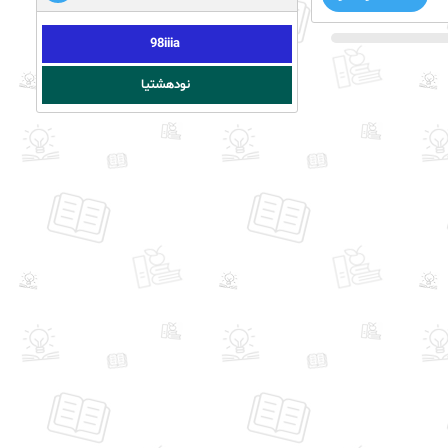
98iiia
نودهشتیا