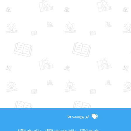
ابر برچسب ها
رمان فور
(207)
دانلود رمان جدید
(189)
دانلود رمان
(188)