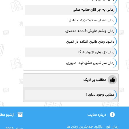
زمانی به جز الان-هانیه صفی
رمان الفبای سکوت-زینب عامل
رمان چشم هایش-فاطمه محمدی
دانلود رمان طنین افتاده در ثمین
رمان دل های لژیونر-امگا
رمان سراشیبی عشق-لیدا صبوری
مطالب پر لایک
مطلبی وجود ندارد !
درباره سایت
آرشیو مط
رمان فور | دانلود جذابترین رمان ها