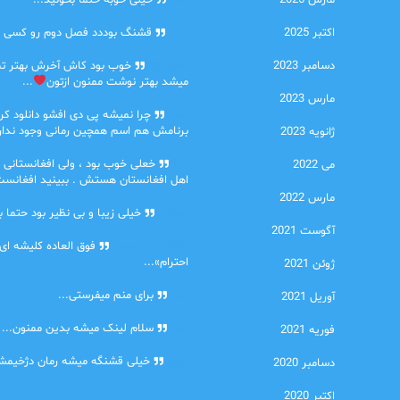
مارس 2026
امیر
خیلی خوبه حتما بخونید...
اکتبر 2025
حلی
قشنگ بوددد فصل دوم رو کسی دا
دسامبر 2023
farbood
خوب بود کاش آخرش بهتر ت
میشد بهتر نوشت ممنون ازتون
...
مارس 2023
ضحا
چرا نمیشه پی دی افشو دانلود کرد
برنامش هم اسم همچین رمانی وجود نداره
ژانویه 2023
Lilt
خعلی خوب بود ، ولی افغانستانی 
می 2022
اهل افغانستان هستش . ببینید افغانست
مارس 2022
مهتاب
خیلی زیبا و بی نظیر بود حتما ب
آگوست 2021
اشنایی در غربت
فوق العاده کلیشه ای
احترام»...
ژوئن 2021
دنیا
برای منم میفرستی...
آوریل 2021
دنیا
سلام لینک میشه بدین ممنون...
فوریه 2021
آرین
خیلی قشنگه میشه رمان دژخیمشم
دسامبر 2020
اکتبر 2020