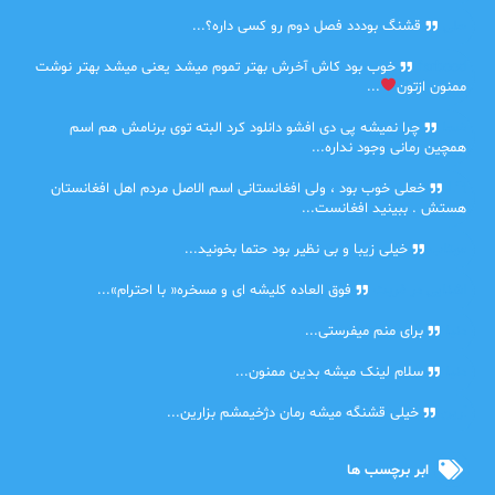
حلی
قشنگ بوددد فصل دوم رو کسی داره؟...
farbood
خوب بود کاش آخرش بهتر تموم میشد یعنی میشد بهتر نوشت
ممنون ازتون
...
ضحا
چرا نمیشه پی دی افشو دانلود کرد البته توی برنامش هم اسم
همچین رمانی وجود نداره...
Lilt
خعلی خوب بود ، ولی افغانستانی اسم الاصل مردم اهل افغانستان
هستش . ببینید افغانست...
مهتاب
خیلی زیبا و بی نظیر بود حتما بخونید...
اشنایی در غربت
فوق العاده کلیشه ای و مسخره« با احترام»...
دنیا
برای منم میفرستی...
دنیا
سلام لینک میشه بدین ممنون...
آرین
خیلی قشنگه میشه رمان دژخیمشم بزارین...
ابر برچسب ها