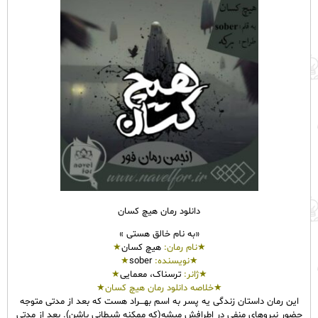
دانلود رمان هیچ کسان
«به نام خالق هستی »
★نام
رمان
:
هیچ کسان
★
★نویسنده:
sober
★
★ژانر:
ترسناک، معمایی
★
★خلاصه دانلود رمان هیچ کسان★
این رمان داستان زندگی یه پسر به اسم بهـــراد هست که بعد از مدتی متوجه
حضور نیروهای منفی در اطرافش میشه(که ممکنه شیطانی باشن). بعد از مدتی