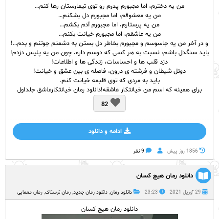
من یه دخترم، اما مجبورم پدرم رو توی تیمارستان رها کنم…
من یه معشوقم، اما مجبورم دل بشکنم…
من یه پرستارم، اما مجبورم آدم بکشم…
من یه عاشقم، اما مجبورم خیانت بکنم…
و در آخر من یه جاسوسم و مجبورم بخاطر دل بستن به دشمنم جوتنم و بدم…!
باید سنگدل باشم، نسبت به هر کسی که دوسم داره، چون من یه پلیس دزدم!
دزد قلب ها و احساسات، زندگی ها و اطلاعات!
دوئل شیطان و فرشته ی درون، فاصله ی بین عشق و خیانت!
باید به مردی که توی قلبمه خیانت کنم.
برای همینه که اسم من خیانتکار عاشقه!دانلود رمان خیانتکارعاشق جلداول
82
ادامه و دانلود
1856 روز پيش
9 نظر
دانلود رمان هیچ کسان
29 آوریل 2021
23:23
دانلود رمان
,
دانلود رمان جدید
,
رمان ترسناک
,
رمان معمایی
دانلود رمان هیچ کسان