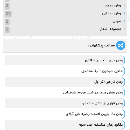
رمان مذهبی
3
رمان معمایی
21
صوتی
2
مجموعه اشعار
2
مطالب پیشنهادی
رمان برای طُ-حمیرا خالدی
حاجی شیطون - لیلا محمدی
رمان ناژاهی-آذر اول
رمان بغض های هر شب من-م.طباطبایی
رمان فراری از عشق-ماه بانو
رمان بالا پایین اعتماد-راضیه خیر آبادی
دانلود رمان متاسفم جلد سوم