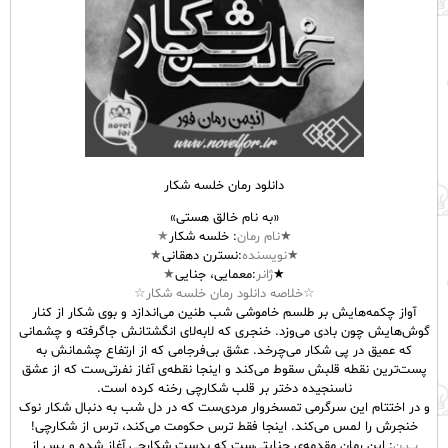
دانلود رمان خلسه شکار
«به نام خالق هستی»
★
نام
رمان
: خلسه شکار
★
★
نویسنده
:نسترن دهقانی
★
★
ژانر
:معمایی، جنایی
★
☆خلاصه دانلود رمان خلسه شکار☆
آواز چکمه‌هایش بر طلسم خاموشی شب طنین می‌اندازد و بوی شکار از کنار
گوش‌هایش چون بادی می‌وزد. خنجری که لابه‌لای انگشتانش جاگرفته و چشمانی
که عمیق در پی شکار می‌چرخد. عشق بی‌فرجامی که از ارتفاع چشمانش به
پست‌ترین نقطه قلبش سقوط می‌کند و اینجا نقطه‌ی آغاز نفرتی‌ست که از عشق
ناسنجیده دختر بر قلب شکارچی رخنه کرده است.
و در اختتام این سرگرمی تمسخروار مردی‌ست که در دل شب به دنبال شکار نوک
خنجرش را لمس می‌کند. اینجا فقط ترس حکومت می‌کند، ترس از شکارچی!
پ.ن
: این رمان مقدمه‌ی جنایتی‌ست که بدست شکارچی آغاز شده و پس از