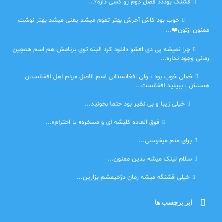
حلی
قشنگ بوددد فصل دوم رو کسی داره؟...
farbood
خوب بود کاش آخرش بهتر تموم میشد یعنی میشد بهتر نوشت
ممنون ازتون❤️...
ضحا
چرا نمیشه پی دی افشو دانلود کرد البته توی برنامش هم اسم همچین
رمانی وجود نداره...
Lilt
خعلی خوب بود ، ولی افغانستانی اسم الاصل مردم اهل افغانستان
هستش . ببینید افغانست...
مهتاب
خیلی زیبا و بی نظیر بود حتما بخونید...
اشنایی در غربت
فوق العاده کلیشه ای و مسخره« با احترام»...
دنیا
برای منم میفرستی...
دنیا
سلام لینک میشه بدین ممنون...
آرین
خیلی قشنگه میشه رمان دژخیمشم بزارین...
ابر برچسب ها