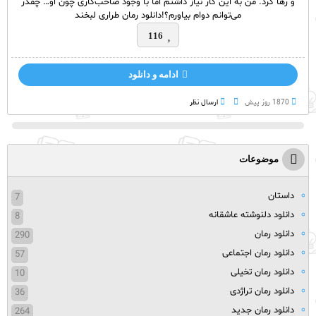
و رها کرد. من به این کار نیاز داشتم اما با وجود صاحب‌کاری چون او… چقدر
می‌توانم دوام بیاورم؟!دانلود رمان طراری لبخند
116
ادامه و دانلود
1870 روز پيش
ارسال نظر
موضوعات
داستان
7
دانلود دلنوشته عاشقانه
8
دانلود رمان
290
دانلود رمان اجتماعی
57
دانلود رمان تخیلی
10
دانلود رمان تراژدی
36
دانلود رمان جدید
264