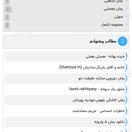
رمان مذهبی
3
رمان معمایی
21
صوتی
2
مجموعه اشعار
2
مطالب پیشنهادی
خرده بهانه - هستی همتی
خانم و آقای بازیگر-ستایش (Shahrzad.rh)
رمان دورویی-ستاره حقیقت جو
عشق یک دیوانه - faezh.rakhtiyany
رمان کاشکی بفهمی-مهدیه پوردلان
خاطرات احساس - مریم سعادتمند
دانلود رمان ۵ وارونه