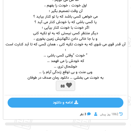
اما من می گویم ؛
اول خودت ، خودت را بفهم ،
آن وقت تصمیم بگیر ؛
می خواهی کَسی باشد که با تو کنار بیاید ؟
یا کَسی باشی که با خودش کنار می ‍آید ؟
اگر خودت با خودت کنار بیآیی ؛
دیگر منتظرِ کسی نیستی که به او تکیه کنی
و با جا خالی دادنِ ناگهانیَش زمین بخوری ،
آن قدر قوی می شوی که به خودت تکیه کنی ، همان کَسی که تا اَبَد کنارت است
؛
” خودت “وقتی کَسی باشی …
که خودش را می فهمد …
خوشحال تری …
وبی منت و بی توقع زندگیِ آرام را …
به خودت می بخشی … دانلود رمان صدف در طوفان
88
ادامه و دانلود
1862 روز پيش
3 نظر