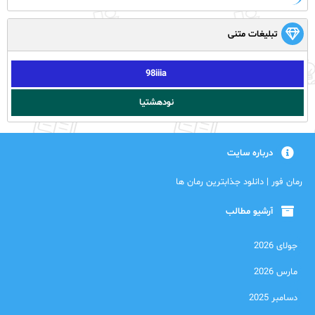
تبلیغات متنی
98iiia
نودهشتیا
درباره سایت
رمان فور | دانلود جذابترین رمان ها
آرشیو مطالب
جولای 2026
مارس 2026
دسامبر 2025