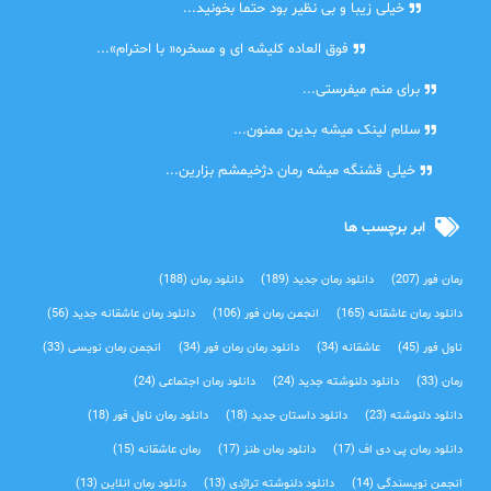
مهتاب
خیلی زیبا و بی نظیر بود حتما بخونید...
اشنایی در غربت
فوق العاده کلیشه ای و مسخره« با احترام»...
دنیا
برای منم میفرستی...
دنیا
سلام لینک میشه بدین ممنون...
آرین
خیلی قشنگه میشه رمان دژخیمشم بزارین...
ابر برچسب ها
رمان فور
(207)
دانلود رمان جدید
(189)
دانلود رمان
(188)
دانلود رمان عاشقانه
(165)
انجمن رمان فور
(106)
دانلود رمان عاشقانه جدید
(56)
ناول فور
(45)
عاشقانه
(34)
دانلود رمان رمان فور
(34)
انجمن رمان نویسی
(33)
رمان
(33)
دانلود دلنوشته جدید
(24)
دانلود رمان اجتماعی‌
(24)
دانلود دلنوشته
(23)
دانلود داستان جدید
(18)
دانلود رمان ناول فور
(18)
دانلود رمان پی دی اف
(17)
دانلود رمان طنز
(17)
رمان عاشقانه
(15)
انجمن نویسندگی
(14)
دانلود دلنوشته تراژدی‌
(13)
دانلود رمان انلاین
(13)