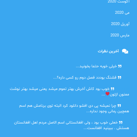
آگوست 2020
می 2020
آوریل 2020
مارس 2020
آخرین نظرات
امیر
خیلی خوبه حتما بخونید...
حلی
قشنگ بوددد فصل دوم رو کسی داره؟...
farbood
خوب بود کاش آخرش بهتر تموم میشد یعنی میشد بهتر نوشت
ممنون ازتون
...
ضحا
چرا نمیشه پی دی افشو دانلود کرد البته توی برنامش هم اسم
همچین رمانی وجود نداره...
Lilt
خعلی خوب بود ، ولی افغانستانی اسم الاصل مردم اهل افغانستان
هستش . ببینید افغانست...