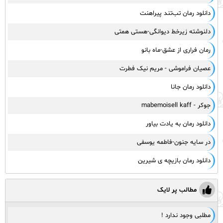
دانلود رمان تب‌تند پیراهنت
دلنوشته زیرخط دیوانگی-هستی همتی
رمان فراری از عشق-ماه بانو
عصیان فراموشی - مریم نیک فطرت
دانلود رمان جانا
جوکر - mabemoisell kaff
دانلود رمان به یادت بیاور
در سایه جنون-فاطمه یوسفی
دانلود رمان بازیچه ی شیرین
مطالب پر لایک
مطلبی وجود ندارد !