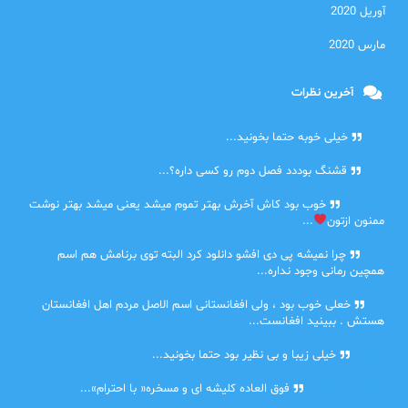
آوریل 2020
مارس 2020
آخرین نظرات
امیر
خیلی خوبه حتما بخونید...
حلی
قشنگ بوددد فصل دوم رو کسی داره؟...
farbood
خوب بود کاش آخرش بهتر تموم میشد یعنی میشد بهتر نوشت
ممنون ازتون
...
ضحا
چرا نمیشه پی دی افشو دانلود کرد البته توی برنامش هم اسم
همچین رمانی وجود نداره...
Lilt
خعلی خوب بود ، ولی افغانستانی اسم الاصل مردم اهل افغانستان
هستش . ببینید افغانست...
مهتاب
خیلی زیبا و بی نظیر بود حتما بخونید...
اشنایی در غربت
فوق العاده کلیشه ای و مسخره« با احترام»...