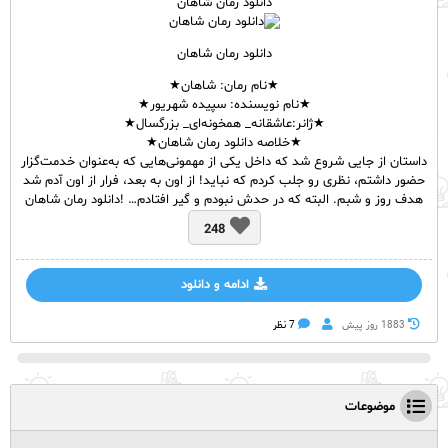
دانلود رمان شاهان
دانلود رمان شاهان
★نام رمان: شاهان★
★نام نویسنده: سپیده شهریور★
★ژانر:عاشقانه_ همخونه‌ای_ بزرگسال★
★خلاصه دانلود رمان شاهان★
داستان از جایی شروع شد که داخل یکی از مهمونی‌هایی که به‌عنوان خدمت‌گزار
حضور داشتم، نظری رو جلب کردم که نباید! از اون به بعد، فرار از اون آدم شد
هدف روز و شبم. البته که در حدش نبودم و گیر افتادم… !دانلود رمان شاهان
248
ادامه و دانلود
1883 روز پيش
7 نظر
موضوعات