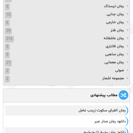
رمان ترسناک
5
رمان جنایی
10
رمان خارجی
6
رمان طنز
39
رمان عاشقانه
216
رمان فانتزی
5
رمان مذهبی
3
رمان معمایی
21
صوتی
2
مجموعه اشعار
2
مطالب پیشنهادی
رمان الفبای سکوت-زینب عامل
دانلود رمان مدار جبر
دانلود رمان بچرخ تا بچرخیم