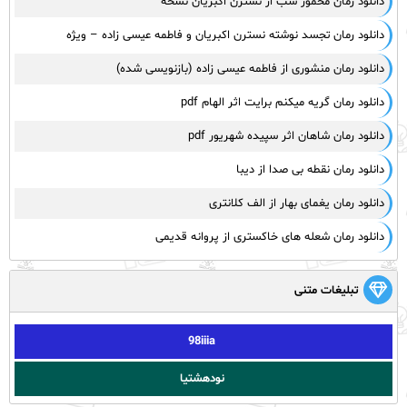
دانلود رمان مخمور شب از نسترن اکبریان نسخه
دانلود رمان تجسد نوشته نسترن اکبریان و فاطمه عیسی زاده – ویژه
دانلود رمان منشوری از فاطمه عیسی زاده (بازنویسی شده)
دانلود رمان گریه میکنم برایت اثر الهام pdf
دانلود رمان شاهان اثر سپیده شهریور pdf
دانلود رمان نقطه بی صدا از دیبا
دانلود رمان یغمای بهار از الف کلانتری
دانلود رمان شعله های خاکستری از پروانه قدیمی
تبلیغات متنی
98iiia
نودهشتیا