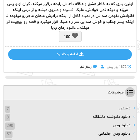
اولین باری که به خاطر عشق و علاقه باهاش رابطه برقرار میکنه، کیان اونو پس
میزنه و‌ دیگه نمی خوادش. ملیکا افسرده و منزوی میشه و از ترس اینکه
خانوادش بفهمن صداش در نمیاد غافل از اینکه برادرش ماهان ماجرارو میفهمه تا
اینکه پسر جذاب و خوش صدایی سر راه ملیکا قرار میگیره و قصه رو پیچیده تر
میکنه… دانلود رمان ردپا
100
ادامه و دانلود
1872 روز پيش
ارسال نظر
موضوعات
داستان
7
دانلود دلنوشته عاشقانه
8
دانلود رمان
290
دانلود رمان اجتماعی
57