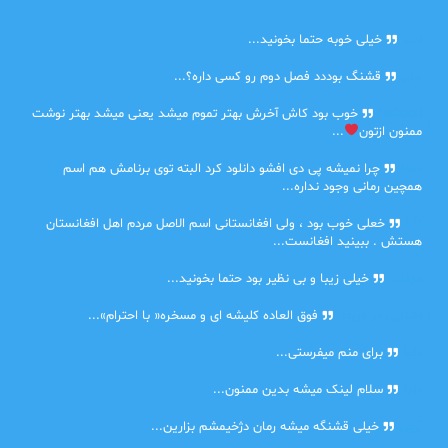
امیر
خیلی خوبه حتما بخونید...
حلی
قشنگ بوددد فصل دوم رو کسی داره؟...
farbood
خوب بود کاش آخرش بهتر تموم میشد یعنی میشد بهتر نوشت
ممنون ازتون
...
ضحا
چرا نمیشه پی دی افشو دانلود کرد البته توی برنامش هم اسم
همچین رمانی وجود نداره...
Lilt
خعلی خوب بود ، ولی افغانستانی اسم الاصل مردم اهل افغانستان
هستش . ببینید افغانست...
مهتاب
خیلی زیبا و بی نظیر بود حتما بخونید...
اشنایی در غربت
فوق العاده کلیشه ای و مسخره« با احترام»...
دنیا
برای منم میفرستی...
دنیا
سلام لینک میشه بدین ممنون...
آرین
خیلی قشنگه میشه رمان دژخیمشم بزارین...