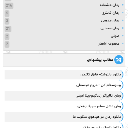
رمان عاشقانه
216
رمان فانتزی
5
رمان مذهبی
3
رمان معمایی
21
صوتی
2
مجموعه اشعار
2
مطالب پیشنهادی
دانلود دلنوشته قایق کاغذی
وسوسه‌ام کن - مریم عباسقلی
رمان آنالیزگر زندگیم-بینا امینی
رمان عشق معلم-سهیلا زاهدی
دانلود رمان در هیاهوی سکوت ما
دانلود داستان نسیم خنک