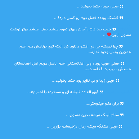
امیر
خیلی خوبه حتما بخونید...
حلی
قشنگ بوددد فصل دوم رو کسی داره؟...
farbood
خوب بود کاش آخرش بهتر تموم میشد یعنی میشد بهتر نوشت
ممنون ازتون
...
ضحا
چرا نمیشه پی دی افشو دانلود کرد البته توی برنامش هم اسم
همچین رمانی وجود نداره...
Lilt
خعلی خوب بود ، ولی افغانستانی اسم الاصل مردم اهل افغانستان
هستش . ببینید افغانست...
مهتاب
خیلی زیبا و بی نظیر بود حتما بخونید...
اشنایی در غربت
فوق العاده کلیشه ای و مسخره« با احترام»...
دنیا
برای منم میفرستی...
دنیا
سلام لینک میشه بدین ممنون...
آرین
خیلی قشنگه میشه رمان دژخیمشم بزارین...