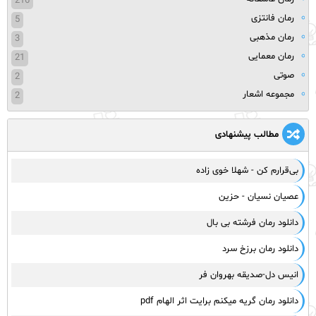
216
رمان فانتزی
5
رمان مذهبی
3
رمان معمایی
21
صوتی
2
مجموعه اشعار
2
مطالب پیشنهادی
بی‌قرارم کن - شهلا خوی زاده
عصیان نسیان - حزین
‌دانلود رمان فرشته بی بال
دانلود رمان برزخ سرد
انیس دل-صدیقه بهروان فر
دانلود رمان گریه میکنم برایت اثر الهام pdf