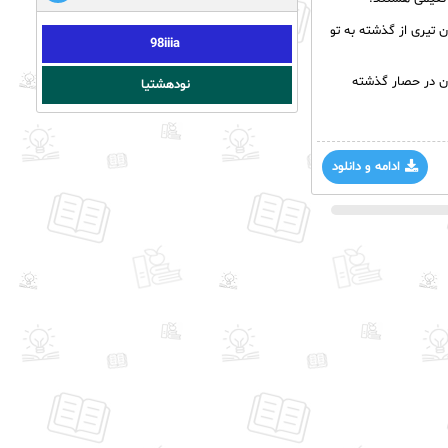
 تیری از گذشته به تو
98iiia
ان در حصار گذشته
نودهشتیا
ادامه و دانلود