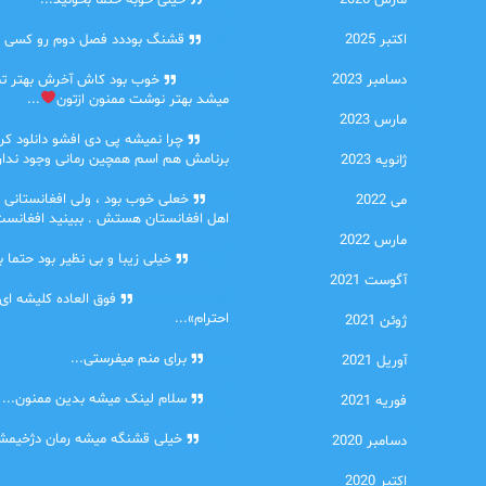
مارس 2026
امیر
خیلی خوبه حتما بخونید...
اکتبر 2025
حلی
قشنگ بوددد فصل دوم رو کسی دا
دسامبر 2023
farbood
خوب بود کاش آخرش بهتر ت
میشد بهتر نوشت ممنون ازتون
...
مارس 2023
ضحا
چرا نمیشه پی دی افشو دانلود کرد
برنامش هم اسم همچین رمانی وجود نداره
ژانویه 2023
Lilt
خعلی خوب بود ، ولی افغانستانی 
می 2022
اهل افغانستان هستش . ببینید افغانست
مارس 2022
مهتاب
خیلی زیبا و بی نظیر بود حتما ب
آگوست 2021
اشنایی در غربت
فوق العاده کلیشه ای
احترام»...
ژوئن 2021
دنیا
برای منم میفرستی...
آوریل 2021
دنیا
سلام لینک میشه بدین ممنون...
فوریه 2021
آرین
خیلی قشنگه میشه رمان دژخیمشم
دسامبر 2020
اکتبر 2020