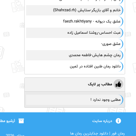
خانم و آقای بازیگر-ستایش (Shahrzad.rh)
عشق یک دیوانه - faezh.rakhtiyany
عبث احساس-روشنا اسماعیل زاده
عشق صوری-
رمان چشم هایش-فاطمه محمدی
دانلود رمان طنین افتاده در ثمین
مطالب پر لایک
مطلبی وجود ندارد !
درباره سایت
آرشیو مط
رمان فور | دانلود جذابترین رمان ها