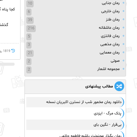
رمان جنایی
10
کجا پناه 
رمان خارجی
6
رمان طنز
39
گذشته
رمان عاشقانه
216
رمان فانتزی
5
رمان مذهبی
3
1819 روز پيش
رمان معمایی
21
صوتی
2
مجموعه اشعار
2
مطالب پیشنهادی
دانلود رمان مخمور شب از نسترن اکبریان نسخه
پتک مرگ - ایزدی
بی‌قرار - نگین بای
رمان بگذار مجنونت باشم-فاطمه حاتمی