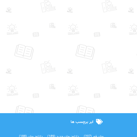
ابر برچسب ها
رمان فور
(207)
دانلود رمان جدید
(189)
دانلود رمان
(188)