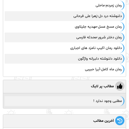
رمان زمردم-ماحلی
دلنوشته درد دل-زهرا علی فرحانی
رمان مسخ عسل-مهدیه جلیلاوی
رمان دختر شرور-محدثه فارسی
دانلود رمان اکیپ نامزد های اجباری
دانلود دلنوشته دلبرانه واژگون
رمان ماه کامل-آیرا حبیبی
مطالب پر لایک
مطلبی وجود ندارد !
آخرین مطالب