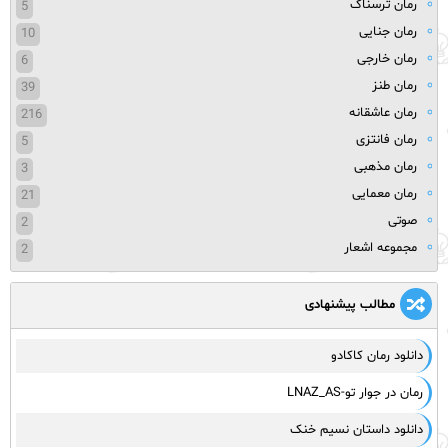
رمان ترسناک
5
رمان جنایی
10
رمان خارجی
6
رمان طنز
39
رمان عاشقانه
216
رمان فانتزی
5
رمان مذهبی
3
رمان معمایی
21
صوتی
2
مجموعه اشعار
2
مطالب پیشنهادی
دانلود رمان کاکادو
رمان در جوار تو-LNAZ_AS
دانلود داستان نسیم خنک