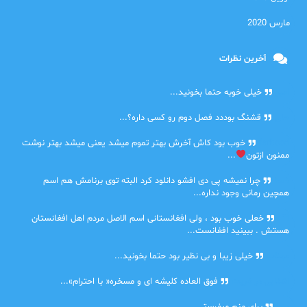
مارس 2020
آخرین نظرات
امیر
خیلی خوبه حتما بخونید...
حلی
قشنگ بوددد فصل دوم رو کسی داره؟...
farbood
خوب بود کاش آخرش بهتر تموم میشد یعنی میشد بهتر نوشت
ممنون ازتون
...
ضحا
چرا نمیشه پی دی افشو دانلود کرد البته توی برنامش هم اسم
همچین رمانی وجود نداره...
Lilt
خعلی خوب بود ، ولی افغانستانی اسم الاصل مردم اهل افغانستان
هستش . ببینید افغانست...
مهتاب
خیلی زیبا و بی نظیر بود حتما بخونید...
اشنایی در غربت
فوق العاده کلیشه ای و مسخره« با احترام»...