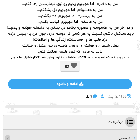
من یه دخترم، اما مجبورم پدرم رو توی تیمارستان رها کنم…
من یه معشوقم، اما مجبورم دل بشکنم…
من یه پرستارم، اما مجبورم آدم بکشم…
من یه عاشقم، اما مجبورم خیانت بکنم…
و در آخر من یه جاسوسم و مجبورم بخاطر دل بستن به دشمنم جوتنم و بدم…!
باید سنگدل باشم، نسبت به هر کسی که دوسم داره، چون من یه پلیس دزدم!
دزد قلب ها و احساسات، زندگی ها و اطلاعات!
دوئل شیطان و فرشته ی درون، فاصله ی بین عشق و خیانت!
باید به مردی که توی قلبمه خیانت کنم.
برای همینه که اسم من خیانتکار عاشقه!دانلود رمان خیانتکارعاشق جلداول
82
ادامه و دانلود
1855 روز پيش
9 نظر
موضوعات
داستان
7