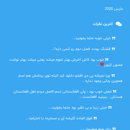
مارس 2020
آخرین نظرات
امیر
خیلی خوبه حتما بخونید...
حلی
قشنگ بوددد فصل دوم رو کسی داره؟...
farbood
خوب بود کاش آخرش بهتر تموم میشد یعنی میشد بهتر نوشت
ممنون ازتون
...
ضحا
چرا نمیشه پی دی افشو دانلود کرد البته توی برنامش هم اسم
همچین رمانی وجود نداره...
Lilt
خعلی خوب بود ، ولی افغانستانی اسم الاصل مردم اهل افغانستان
هستش . ببینید افغانست...
مهتاب
خیلی زیبا و بی نظیر بود حتما بخونید...
اشنایی در غربت
فوق العاده کلیشه ای و مسخره« با احترام»...
دنیا
برای منم میفرستی...