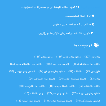
اشنایی در غربت
فوق العاده کلیشه ای و مسخره« با احترام»...
دنیا
برای منم میفرستی...
دنیا
سلام لینک میشه بدین ممنون...
آرین
خیلی قشنگه میشه رمان دژخیمشم بزارین...
ابر برچسب ها
رمان فور
(207)
دانلود رمان جدید
(189)
دانلود رمان
(188)
دانلود رمان عاشقانه
(165)
انجمن رمان فور
(106)
دانلود رمان عاشقانه جدید
(56)
ناول فور
(45)
عاشقانه
(34)
دانلود رمان رمان فور
(34)
انجمن رمان نویسی
(33)
رمان
(33)
دانلود دلنوشته جدید
(24)
دانلود رمان اجتماعی‌
(24)
دانلود دلنوشته
(23)
دانلود داستان جدید
(18)
دانلود رمان ناول فور
(18)
دانلود رمان پی دی اف
(17)
دانلود رمان طنز
(17)
رمان عاشقانه
(15)
انجمن نویسندگی
(14)
دانلود دلنوشته تراژدی‌
(13)
دانلود رمان انلاین
(13)