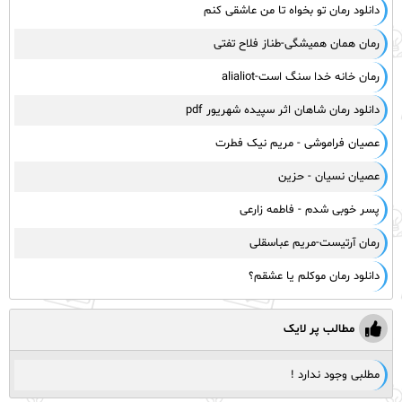
دانلود رمان تو بخواه تا من عاشقی کنم
رمان همان همیشگی-طناز فلاح تفتی
رمان خانه خدا سنگ است-alialiot
دانلود رمان شاهان اثر سپیده شهریور pdf
عصیان فراموشی - مریم نیک فطرت
عصیان نسیان - حزین
پسر خوبی شدم - فاطمه زارعی
رمان آرتیست-مریم عباسقلی
دانلود رمان موکلم یا عشقم؟
مطالب پر لایک
مطلبی وجود ندارد !