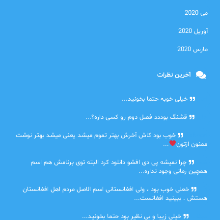
می 2020
آوریل 2020
مارس 2020
آخرین نظرات
امیر
خیلی خوبه حتما بخونید...
حلی
قشنگ بوددد فصل دوم رو کسی داره؟...
farbood
خوب بود کاش آخرش بهتر تموم میشد یعنی میشد بهتر نوشت
ممنون ازتون
...
ضحا
چرا نمیشه پی دی افشو دانلود کرد البته توی برنامش هم اسم
همچین رمانی وجود نداره...
Lilt
خعلی خوب بود ، ولی افغانستانی اسم الاصل مردم اهل افغانستان
هستش . ببینید افغانست...
مهتاب
خیلی زیبا و بی نظیر بود حتما بخونید...