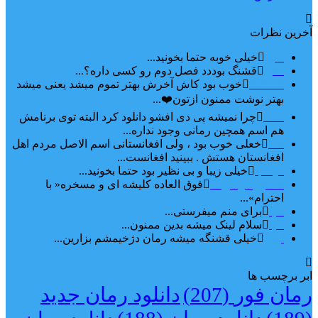
آخرین نظرات
امیر
خیلی خوبه حتما بخونید...
حلی
قشنگ بوددد فصل دوم رو کسی داره؟...
farbood
خوب بود کاش آخرش بهتر تموم میشد یعنی میشد
بهتر نوشت ممنون ازتون❤️...
ضحا
چرا نمیشه پی دی افشو دانلود کرد البته توی برنامش
هم اسم همچین رمانی وجود نداره...
Lilt
خعلی خوب بود ، ولی افغانستانی اسم الاصل مردم اهل
افغانستان هستش . ببینید افغانست...
مهتاب
خیلی زیبا و بی نظیر بود حتما بخونید...
اشنایی در غربت
فوق العاده کلیشه ای و مسخره« با
احترام»...
دنیا
برای منم میفرستی...
دنیا
سلام لینک میشه بدین ممنون...
آرین
خیلی قشنگه میشه رمان دژخیمشم بزارین...
ابر برچسب ها
رمان فور
(207)
دانلود رمان جدید