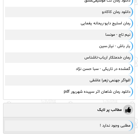
دانلود رمان نت موسیقی‌عشق
دانلود رمان کاکادو
رمان استیج دایو-ریحانه یغمایی
نیم تاج - مونسا
یار باش - نیاز.سین
رمان خدمتکار ارباب-ناشناس
گمشده در تاریکی - سبا حسن نژاد
اغواگر جهنمی-زهرا عاشقی
دانلود رمان شاهان اثر سپیده شهریور pdf
مطالب پر لایک
مطلبی وجود ندارد !