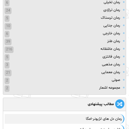
رمان تخیلی
6
رمان تراژدی
24
رمان ترسناک
5
رمان جنایی
10
رمان خارجی
6
رمان طنز
39
رمان عاشقانه
216
رمان فانتزی
5
رمان مذهبی
3
رمان معمایی
21
صوتی
2
مجموعه اشعار
2
مطالب پیشنهادی
رمان دل های لژیونر-امگا