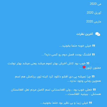
می 2020
آوریل 2020
مارس 2020
آخرین نظرات
امیر
خیلی خوبه حتما بخونید...
حلی
قشنگ بوددد فصل دوم رو کسی داره؟...
farbood
خوب بود کاش آخرش بهتر تموم میشد یعنی میشد بهتر نوشت
ممنون ازتون
...
ضحا
چرا نمیشه پی دی افشو دانلود کرد البته توی برنامش هم اسم
همچین رمانی وجود نداره...
Lilt
خعلی خوب بود ، ولی افغانستانی اسم الاصل مردم اهل افغانستان
هستش . ببینید افغانست...
مهتاب
خیلی زیبا و بی نظیر بود حتما بخونید...