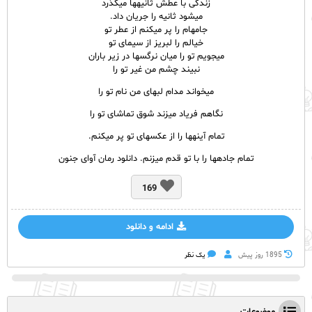
زندگی با عطش ثانیه­ها می‏گذرد
می‏شود ثانیه را جریان داد.
جامه‏ام را پر می­کنم از عطر تو
خیالم را لبریز از سیمای تو
می­جویم تو را میان نرگس‏ها در زیر باران
نبیند چشم من غیر تو را
می­خواند مدام لب‏های من نام تو را
نگاهم فریاد می­زند شوق تماشای تو را
تمام آینه‏ها را از عکس­های تو پر می­کنم.
تمام جاده‏ها را با تو قدم می­زنم. دانلود رمان آوای جنون
169
ادامه و دانلود
1895 روز پيش
یک نظر