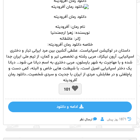
دانلود رمان آفرودیته
دانلود رمان آفرودیته
نام رمان: آفرودیته
نویسنده: زهرا ارجمندنیا
ژانر: عاشقانه
خلاصه دانلود رمان آفرودیته:
داستان در لوکیشن اسپانیاست. عشقی آتشین بین مرد ایرانی تبار و دختری
اسپانیایی. آرون نیکزاد، مربی رشته ی تخصصی تیر و کمان، از تیم ملی ایران جدا
شده و با مهاجرت به شهر بارسلون، مربی دختری به اسم دیانا می شود… دیانا
یک دختر اسپانیایی اصیل است، با شیطنت هایی خاص و البته، کمی دست و
پاچلفتی و در مقابلش، مردی از ایران با جدیت و سردی شخصیت…دانلود رمان
آفرودیته
101
ادامه و دانلود
1871 روز پيش
ارسال نظر