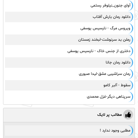
آوای جنون_نیلوفر رستمی
دانلود رمان بارش آفتاب
ویروس مرگ - نارسیس یوسفی
رملن بد سرنوشت-لبخند زمستان
دختری از جنس خاک - نارسیس یوسفی
دانلود رمان جانا
رمان سراشیبی عشق-لیدا صبوری
سقوط - آلبر کامو
سرپناهی دیگر-غزل محمدی
مطالب پر لایک
مطلبی وجود ندارد !