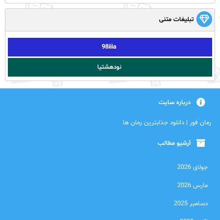
تبلیغات متنی
98iiia
نودهشتیا
درباره سایت
رمان فور | دانلود جذابترین رمان ها
آرشیو مطالب
جولای 2026
مارس 2026
دسامبر 2025