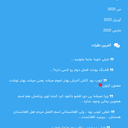
می 2020
آوریل 2020
مارس 2020
آخرین نظرات
امیر
خیلی خوبه حتما بخونید...
حلی
قشنگ بوددد فصل دوم رو کسی داره؟...
farbood
خوب بود کاش آخرش بهتر تموم میشد یعنی میشد بهتر نوشت
ممنون ازتون
...
ضحا
چرا نمیشه پی دی افشو دانلود کرد البته توی برنامش هم اسم
همچین رمانی وجود نداره...
Lilt
خعلی خوب بود ، ولی افغانستانی اسم الاصل مردم اهل افغانستان
هستش . ببینید افغانست...
مهتاب
خیلی زیبا و بی نظیر بود حتما بخونید...