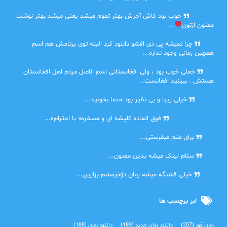
farbood
خوب بود کاش آخرش بهتر تموم میشد یعنی میشد بهتر نوشت
ممنون ازتون
...
ضحا
چرا نمیشه پی دی افشو دانلود کرد البته توی برنامش هم اسم
همچین رمانی وجود نداره...
Lilt
خعلی خوب بود ، ولی افغانستانی اسم الاصل مردم اهل افغانستان
هستش . ببینید افغانست...
مهتاب
خیلی زیبا و بی نظیر بود حتما بخونید...
اشنایی در غربت
فوق العاده کلیشه ای و مسخره« با احترام»...
دنیا
برای منم میفرستی...
دنیا
سلام لینک میشه بدین ممنون...
آرین
خیلی قشنگه میشه رمان دژخیمشم بزارین...
ابر برچسب ها
رمان فور
(207)
دانلود رمان جدید
(189)
دانلود رمان
(188)