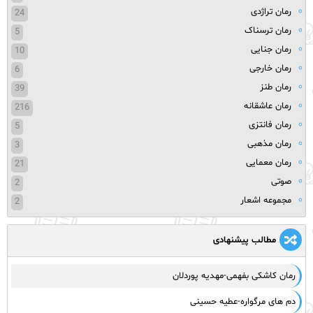
رمان تراژدی
24
رمان ترسناک
5
رمان جنایی
10
رمان خارجی
6
رمان طنز
39
رمان عاشقانه
216
رمان فانتزی
5
رمان مذهبی
3
رمان معمایی
21
صوتی
2
مجموعه اشعار
2
مطالب پیشنهادی
رمان کاشکی بفهمی-مهدیه پوردلان
دم های مرگواره-عطیه حسینی