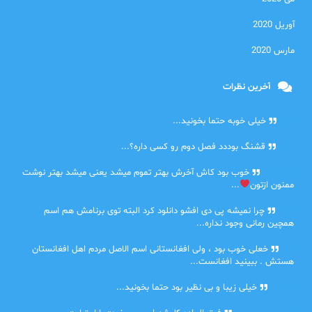
آوریل 2020
مارس 2020
آخرین نظرات
امیر
خیلی خوبه حتما بخونید...
حلی
قشنگ بوددد فصل دوم رو کسی داره؟...
farbood
خوب بود کاش آخرش بهتر تموم میشد یعنی میشد بهتر نوشت
ممنون ازتون
...
ضحا
چرا نمیشه پی دی افشو دانلود کرد البته توی برنامش هم اسم
همچین رمانی وجود نداره...
Lilt
خعلی خوب بود ، ولی افغانستانی اسم الاصل مردم اهل افغانستان
هستش . ببینید افغانست...
مهتاب
خیلی زیبا و بی نظیر بود حتما بخونید...