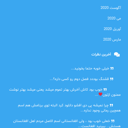
آگوست 2020
می 2020
آوریل 2020
مارس 2020
آخرین نظرات
امیر
خیلی خوبه حتما بخونید...
حلی
قشنگ بوددد فصل دوم رو کسی داره؟...
farbood
خوب بود کاش آخرش بهتر تموم میشد یعنی میشد بهتر نوشت
ممنون ازتون
...
ضحا
چرا نمیشه پی دی افشو دانلود کرد البته توی برنامش هم اسم
همچین رمانی وجود نداره...
Lilt
خعلی خوب بود ، ولی افغانستانی اسم الاصل مردم اهل افغانستان
هستش . ببینید افغانست...