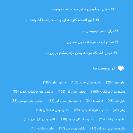
مهتاب
خیلی زیبا و بی نظیر بود حتما بخونید...
اشنایی در غربت
فوق العاده کلیشه ای و مسخره« با احترام»...
دنیا
برای منم میفرستی...
دنیا
سلام لینک میشه بدین ممنون...
آرین
خیلی قشنگه میشه رمان دژخیمشم بزارین...
ابر برچسب ها
رمان فور
(207)
دانلود رمان جدید
(189)
دانلود رمان
(188)
دانلود رمان عاشقانه
(165)
انجمن رمان فور
(106)
دانلود رمان عاشقانه جدید
(56)
ناول فور
(45)
عاشقانه
(34)
دانلود رمان رمان فور
(34)
انجمن رمان نویسی
(33)
رمان
(33)
دانلود دلنوشته جدید
(24)
دانلود رمان اجتماعی‌
(24)
دانلود دلنوشته
(23)
دانلود داستان جدید
(18)
دانلود رمان ناول فور
(18)
دانلود رمان پی دی اف
(17)
دانلود رمان طنز
(17)
رمان عاشقانه
(15)