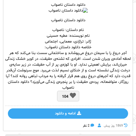
دانلود داستان ناصواب
دانلود داستان ناصواب
نام داستان: ناصواب
نام نویسنده: عطیه حسینی
ژانر: تراژدی، معمایی، اجتماعی
خلاصه دانلود داستان ناصواب:
آجر دروغ را با سیمان دروغ می‌پوشاند و ساختمانی سست بنا می‌کند که هر
لحظه آماده‌ی ویران شدن است. افرادی که تشنه‌ی حقیقت، در کویر خشک زندگی
حیران‌اند، برایش اهمیتی ندارد. او با کوزه‌ی پر از آب حقیقت، در زیر سایه‌ی
درخت زندگی نشسته است و از خنکای نسیم لذت می‌برد.
موج سرنوشت آن‌قدر
قدرت دارد که آجر‌های دروغِ روی هم قرار گرفته‌ را به مرداب تباهی روانه کند؟ آیا
روزگار، متواضعانه، پرده‌ی حقیقت را بر پنجره‌ی زندگی می‌آویزد؟ دانلود داستان
ناصواب
104
ادامه و دانلود
1869 روز پيش
2 نظر