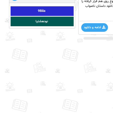
 روی هم قرار گرفته‌ را
دانلود داستان ناصواب
98iiia
نودهشتیا
ادامه و دانلود