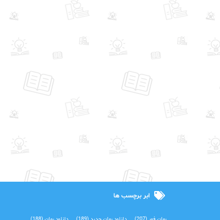
ابر برچسب ها
رمان فور
(207)
دانلود رمان جدید
(189)
دانلود رمان
(188)