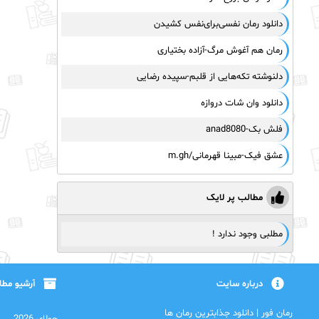
دانلود رمان نفسی‌برای‌نفس کشیدن
رمان هم آغوش مرگ-آزاده بختیاری
دلنوشته تکه‌هایی از قلبم-سپیده رضایی
دانلود وان شات دروازه
فلش بک-anad8080
عشق فیک-مبینا قهرمانی/m.gh
مطالب پر لایک
مطلبی وجود ندارد !
درباره سایت
آرشیو مط
رمان فور | دانلود جذابترین رمان ها