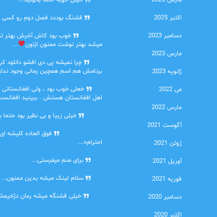
مارس 2026
امیر
خیلی خوبه حتما بخونید...
اکتبر 2025
حلی
قشنگ بوددد فصل دوم رو کسی دا
دسامبر 2023
farbood
خوب بود کاش آخرش بهتر ت
میشد بهتر نوشت ممنون ازتون
...
مارس 2023
ضحا
چرا نمیشه پی دی افشو دانلود کرد
برنامش هم اسم همچین رمانی وجود نداره
ژانویه 2023
Lilt
خعلی خوب بود ، ولی افغانستانی 
می 2022
اهل افغانستان هستش . ببینید افغانست
مارس 2022
مهتاب
خیلی زیبا و بی نظیر بود حتما ب
آگوست 2021
اشنایی در غربت
فوق العاده کلیشه ای
احترام»...
ژوئن 2021
دنیا
برای منم میفرستی...
آوریل 2021
دنیا
سلام لینک میشه بدین ممنون...
فوریه 2021
آرین
خیلی قشنگه میشه رمان دژخیمشم
دسامبر 2020
اکتبر 2020