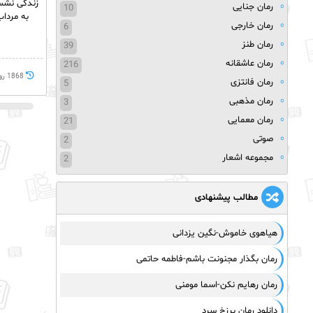
زندگی نشست
رمان جنایی
10
به مرداب
رمان خارجی
6
رمان طنز
39
رمان عاشقانه
216
1868 روز پيش
رمان فانتزی
5
رمان مذهبی
3
رمان معمایی
21
صوتی
2
مجموعه اشعار
2
مطالب پیشنهادی
هیاهوی خاموش-نگین یزدانی
رمان بگذار مجنونت باشم-فاطمه حاتمی
رمان رهایم نکن-اسما مومنی
دانلود رمان برزخ سرد