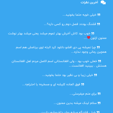
آخرین نظرات
امیر
خیلی خوبه حتما بخونید...
حلی
قشنگ بوددد فصل دوم رو کسی داره؟...
farbood
خوب بود کاش آخرش بهتر تموم میشد یعنی میشد بهتر نوشت
ممنون ازتون
...
ضحا
چرا نمیشه پی دی افشو دانلود کرد البته توی برنامش هم اسم
همچین رمانی وجود نداره...
Lilt
خعلی خوب بود ، ولی افغانستانی اسم الاصل مردم اهل افغانستان
هستش . ببینید افغانست...
مهتاب
خیلی زیبا و بی نظیر بود حتما بخونید...
اشنایی در غربت
فوق العاده کلیشه ای و مسخره« با احترام»...
دنیا
برای منم میفرستی...
دنیا
سلام لینک میشه بدین ممنون...
آرین
خیلی قشنگه میشه رمان دژخیمشم بزارین...