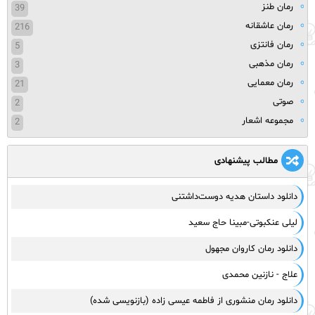
رمان طنز
39
رمان عاشقانه
216
رمان فانتزی
5
رمان مذهبی
3
رمان معمایی
21
صوتی
2
مجموعه اشعار
2
مطالب پیشنهادی
دانلود داستان هدیه دوست‌داشتنی
لیلی عنکبوتی-مبینا حاج سعید
دانلود رمان کاروان مجهول
علاج - نازنین محمدی
دانلود رمان منشوری از فاطمه عیسی زاده (بازنویسی شده)