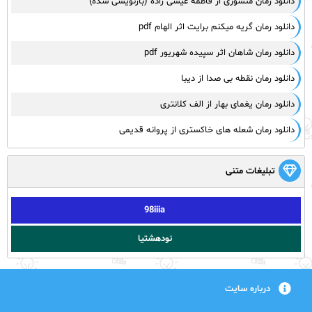
دانلود رمان منشوری از فاطمه عیسی زاده (بازنویسی شده)
دانلود رمان گریه میکنم برایت اثر الهام pdf
دانلود رمان شاهان اثر سپیده شهریور pdf
دانلود رمان نقطه بی صدا از دیبا
دانلود رمان یغمای بهار از الف کلانتری
دانلود رمان شعله های خاکستری از پروانه قدیمی
تبلیغات متنی
98iiia
نودهشتیا
درباره سایت