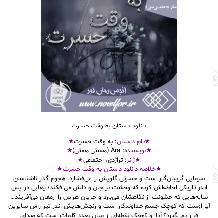
دانلود داستان به وقت حسرت
★نام
داستان
: به وقت حسرت
★
★نویسنده
: Ara (هستی همتی)
★
★ژانر
: تراژدی، اجتماعی
★
★خلاصه دانلود داستان به وقت حسرت★
سرمایی گریبان‌گیر است و حسرتی گلویش را می‌فشارد. هجوم گذر ناشناسان
اندر تاریکی احاطه‌اش کرده که وحشت بر جان و دلش می‌افکند؛ رهایی در پس
سایه‌هایی که خشونت از نگاهشان می‌بارد و جریان هراس را ارمغان می‌آفریند…
آیا اوست که کوچک جسم خداوندگار است و رنجش‌هایش اندر تیر راس سایرین
قرار نمی‌گیرد؟ آیا او کوچک نقطه‌ای از میان تعدد کلمات است که صدای