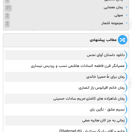
3
رمان معمایی
21
صوتی
2
مجموعه اشعار
2
مطالب پیشنهادی
دانلود داستان آوای نحس
عصیانگر قرن-فاطمه السادات هاشمی نسب و پردیس نیساری
رمان برای طُ-حمیرا خالدی
رمان خانم اقیانوس-راز انصاری
رمان شاهزاده های کاغذی-مریم سادات حسینی
نسیم عشق - نگین بای
زمانی به جز الان-هانیه صفی
خانم و آقای بازیگر-ستایش (Shahrzad.rh)