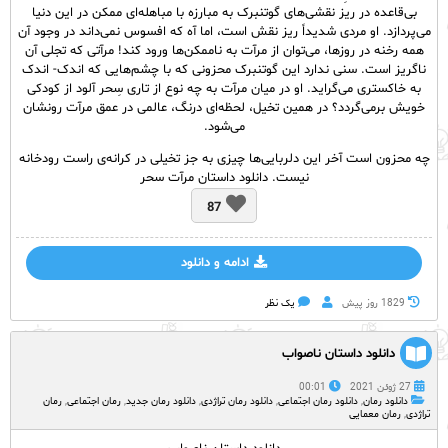
بی‌قاعده در ریز نقشی‌های گوتنبرک به مبارزه با مباهله‌ای ممکن در این دنیا
می‌پردازد. او مردی شدیداً ریز نقش است، اما آه که افسوس نمی‌داند در وجود آن
همه رخنه در روزها، می‌توان از مرآت به ناممکن‌ها ورود کند! مرآتی که تجلی آن
ناگریز است. سنی ندارد این گوتنبرک محزونی که با چشم‌هایی که اندک- اندک
به خاکستری می‌گراید. او در میان مرآت به چه نوع از تاری سِحر آلود از کودکی
خویش برمی‌گردد؟ در همین تخیل، لحظه‌ای درنگ، عالمی در عمق مرآت رونشان
می‌شود.
چه محزون است آخر این دلربایی‌ها چیزی به جز تخیلی در کرانه‌ی راست رودخانه
نیست. دانلود داستان مرآت سحر
87
ادامه و دانلود
1829 روز پيش
یک نظر
دانلود داستان ناصواب
27 ژوئن 2021
00:01
دانلود رمان
,
دانلود رمان اجتماعی
,
دانلود رمان تراژدی
,
دانلود رمان جدید
,
رمان اجتماعی
,
رمان
تراژدی
,
رمان معمایی