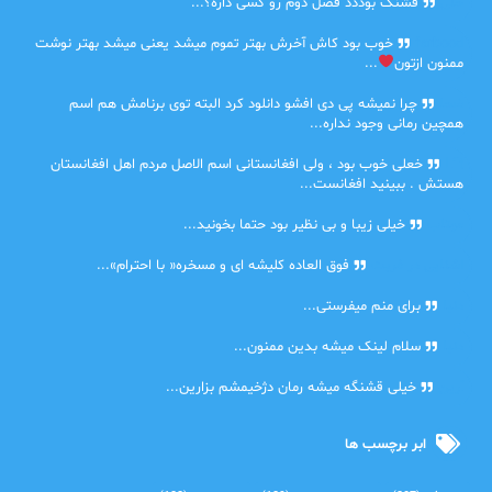
حلی
قشنگ بوددد فصل دوم رو کسی داره؟...
farbood
خوب بود کاش آخرش بهتر تموم میشد یعنی میشد بهتر نوشت
ممنون ازتون
...
ضحا
چرا نمیشه پی دی افشو دانلود کرد البته توی برنامش هم اسم
همچین رمانی وجود نداره...
Lilt
خعلی خوب بود ، ولی افغانستانی اسم الاصل مردم اهل افغانستان
هستش . ببینید افغانست...
مهتاب
خیلی زیبا و بی نظیر بود حتما بخونید...
اشنایی در غربت
فوق العاده کلیشه ای و مسخره« با احترام»...
دنیا
برای منم میفرستی...
دنیا
سلام لینک میشه بدین ممنون...
آرین
خیلی قشنگه میشه رمان دژخیمشم بزارین...
ابر برچسب ها