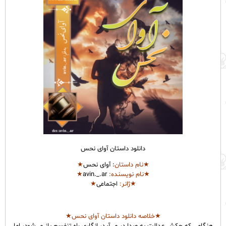
دانلود داستان آوای نحس
★نام
داستان
: آوای نحس
★
★نام نویسنده:
avin._.ar
★
★ژانر:
اجتماعی
★
★خلاصه دانلود داستان آوای نحس★