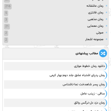
رمان عاشقانه
216
رمان فانتزی
5
رمان مذهبی
3
رمان معمایی
21
صوتی
2
مجموعه اشعار
2
مطالب پیشنهادی
دانلود رمان خطوط موازی
رمان ردپای اشتباه عشق جلد دوم-بهار کرمی
رمان پسر شاهدخت نما-ناشناس
ساقی - زینب عامل
رمان دزد دل-نرگس واثق