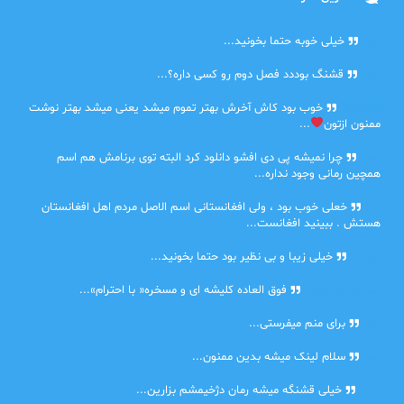
امیر
خیلی خوبه حتما بخونید...
حلی
قشنگ بوددد فصل دوم رو کسی داره؟...
farbood
خوب بود کاش آخرش بهتر تموم میشد یعنی میشد بهتر نوشت
ممنون ازتون
...
ضحا
چرا نمیشه پی دی افشو دانلود کرد البته توی برنامش هم اسم
همچین رمانی وجود نداره...
Lilt
خعلی خوب بود ، ولی افغانستانی اسم الاصل مردم اهل افغانستان
هستش . ببینید افغانست...
مهتاب
خیلی زیبا و بی نظیر بود حتما بخونید...
اشنایی در غربت
فوق العاده کلیشه ای و مسخره« با احترام»...
دنیا
برای منم میفرستی...
دنیا
سلام لینک میشه بدین ممنون...
آرین
خیلی قشنگه میشه رمان دژخیمشم بزارین...