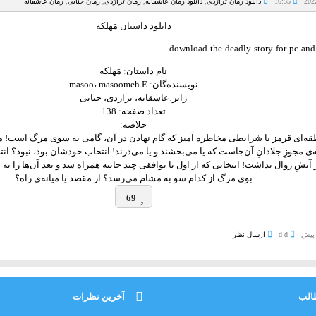
16:55
دانلود رمان تراژدی
,
دانلود رمان عاشقانه
,
رمان تراژدی
,
رمان جنایی
,
رمان عاشقانه
دانلود داستان مَهلکه
نام داستان
:
مَهلکه
نویسنده‌گان
:
masoo، masoomeh E
ژانر
:
عاشقانه، تراژدی، جنایی
تعداد صفحه
:
138
خلاصه
:
قه‌ای قرمز با شرایطی مخاطره آمیز که گام نهادن در آن، گامی به سوی مرگ است! م
ی مجوزِ جلادانِ آن‌جاست که یا می‌بخشند و یا می‌درند! انتخاب خودشان بود، نبود؟ انت
 آتشِ زوال نداشت! انتخابی که از اول با توافقی چند جانبه همراه شد و بعد آن‌ها را ب
بوی مرگ از کدام سو به مشام می‌رسد؟ از مقصد یا میانه‌ی راه؟
69
d d
ارسال نظر
الب
آخرین نظرات