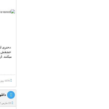
دختری از
عشقش پا 
میکنند. ا
1574 روز پيش
دانلود
23 مارس 2022