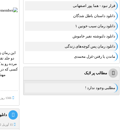
قرار نبود - هما پور اصفهانی
دانلود داستان باطل شدگان
دانلود رمان سیب خونین ۱
دانلود دلنوشته نفیر خاموش
دانلود رمان پس کوچه‌های زندگی
این رمان ز
ماندن یا رفتن-غزل محمدی
دو جلد تق
مرده رو ید
کسی که در گ
مطالب پر لایک
مهتا
مطلبی وجود ندارد !
1566 روز پيش
دانلود
15 آوریل 2022