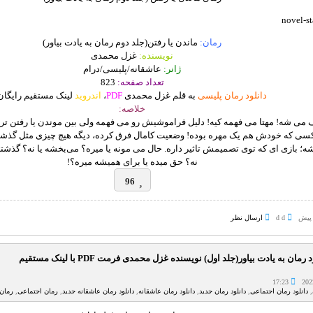
رمان:
ماندن یا رفتن(جلد دوم رمان به یادت بیاور)
نویسنده:
غزل محمدی
ژانر:
عاشقانه/پلیسی/درام
تعداد صفحه:
823
دانلود رمان پلیسی
به قلم غزل محمدی
PDF
،
اندروید
لینک مستقیم رایگان
خلاصه:
ی شه! مهتا می فهمه کیه! دلیل فراموشیش رو می فهمه ولی بین موندن یا رفتن تردی
کسی که خودش هم یک مهره بوده! وضعیت کامال فرق کرده، دیگه هیچ چیزی مثل گذشته
؛ بازی ای که توی تصمیمش تاثیر داره. حال می مونه یا میره؟ می‌بخشه یا نه؟ گذشت
نه؟ حق میده یا برای همیشه میره؟!
96
d d
ارسال نظر
 رمان به یادت بیاور(جلد اول) نویسنده غزل محمدی فرمت PDF با لینک مستقیم
17:23
,
دانلود رمان اجتماعی
,
دانلود رمان جدید
,
دانلود رمان عاشقانه
,
دانلود رمان عاشقانه جدید
,
رمان اجتماعی
,
رمان 