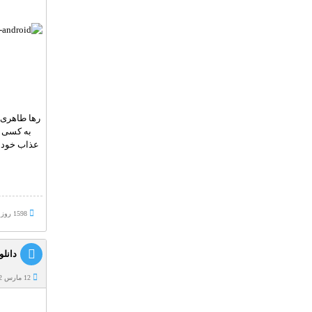
رها طاهری،
به کسی م
عذاب خود ق
1598 روز پيش
دانلود
12 مارس 2022