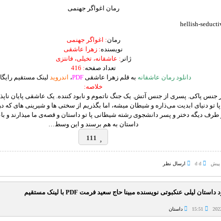
رمان اغواگر جهنمی
رمان
: اغواگر جهنمی
نویسنده
: زهرا عاشقی
ژانر
: عاشقانه، تخیلی، فانتزی
تعداد صفحه
: 416
دانلود رمان عاشقانه
به قلم زهرا عاشقی
PDF
،
اندروید
لینک مستقیم رایگا
خلاصه:
 جنس پاکی. پسری از جنس آتش. یک جنگ ناتموم و نابود کننده. یک عاشقی پایان ناپذی
تو دنیای ابدیت می‌ذاره و شیطان میشه، اما بگذریم از سختی ها و شیرینی های که
ز طرف دیگه دختر و پسر دانشجوی رشته شیطانی پا تو داستان و قصه‌ی ما میذارند و 
داستان به هم برسند و این وسط…
111
d d
ارسال نظر
 داستان لیلی عنکبوتی نویسنده مبینا حاج سعید فرمت PDF با لینک مستقیم
15:51
داستان