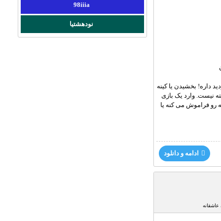
98iiia
نودهشتیا
د داره! بخشیدن یا کینه
 نیست. وارد یک بازی
ه رو فراموش می کنه یا
ادامه و دانلود
عاشقانه