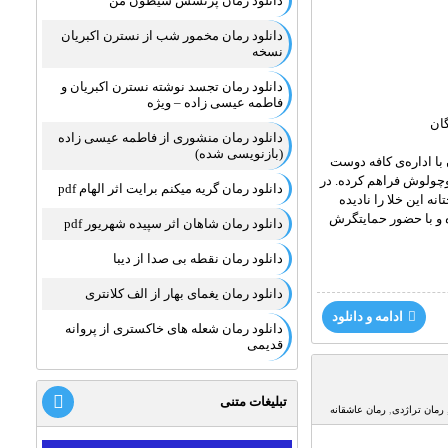
دانلود رمان پرنسس شیطون من
دانلود رمان مخمور شب از نسترن اکبریان
نسخه
دانلود رمان تجسد نوشته نسترن اکبریان و
فاطمه عیسی زاده – ویژه
گان
دانلود رمان منشوری از فاطمه عیسی زاده
(بازنویسی شده)
با اداره‌ی کافه دوست
چولوش فراهم کرده. در
دانلود رمان گریه میکنم برایت اثر الهام pdf
ه این خلا را نادیده
ه و با حضور حمایتگرش
دانلود رمان شاهان اثر سپیده شهریور pdf
دانلود رمان نقطه بی صدا از دیبا
دانلود رمان یغمای بهار از الف کلانتری
ادامه و دانلود
دانلود رمان شعله های خاکستری از پروانه
قدیمی
تبلیغات متنی
رمان تراژدی
,
رمان عاشقانه