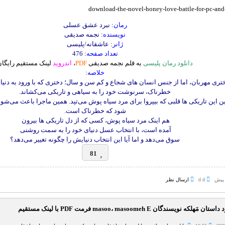
رمان
:
نبرد عشق عسلی
نویسنده
:
نجمه صدیقی
ژانر
:
عاشقانه/پلیسی
تعداد صفحه
:
476
دانلود رمان پلیسی
به قلم نجمه صدیقی
PDF
،
اندروید
لینک مستقیم رایگان
خلاصه
:
ی مهربان، اما از جنس انسان های شجاع و کم سن و سال؛ دختری که با ورود به دنیای
خطرناک، سرنوشت خود را به سیاهی و تاریکی می‌کشاند.
ین این تاریکی ها قلبی که بیپروا برای مرد سیاه پوش می‌تپد. همین ماجرا باعث می‌شو
شود که خطرناک است.
هم اینک مرد سیاه پوش، کسی که از دل تاریکی ها بیرون
آمده است، با انتخاب عسل دنیای خود را به سمت روشنی
سوق می‌دهد و اما آیا این انتخاب دنیایش را چگونه تغییر می‌دهد؟
81
d d
ارسال نظر
ان مَهلکه نویسندگان masoo، masoomeh E فرمت PDF با لینک مستقیم