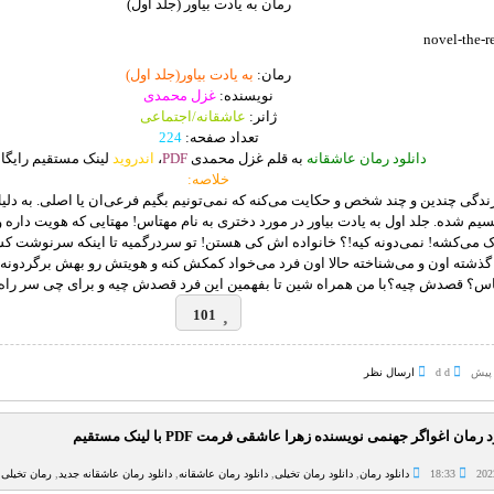
رمان به یادت بیاور (جلد اول)
رمان:
به یادت بیاور(جلد اول)
نویسنده:
غزل محمدی
ژانر:
عاشقانه/اجتماعی
تعداد صفحه:
224
دانلود رمان عاشقانه
به قلم غزل محمدی
PDF
،
اندروید
لینک مستقیم رایگا
خلاصه:
ندگی چندین و چند شخص و حکایت می‌کنه که نمی‌تونیم بگیم فرعی‌ان یا اصلی. به دلی
سیم شده. جلد اول به یادت بیاور در مورد دختری به نام مهتاس! مهتایی که هویت داره 
ک می‌کشه! نمی‌دونه کیه!؟ خانواده اش کی‌ هستن! تو سردرگمیه تا اینکه سرنوشت ک
ذشته اون و می‌شناخته حالا اون فرد می‌خواد کمکش کنه و هویتش رو بهش برگردونه…
س؟ قصدش چیه؟با من همراه شین تا بفهمین این فرد قصدش چیه و برای چی سر راه مه
101
d d
ارسال نظر
 رمان اغواگر جهنمی نویسنده زهرا عاشقی فرمت PDF با لینک مستقیم
18:33
دانلود رمان
,
دانلود رمان تخیلی
,
دانلود رمان عاشقانه
,
دانلود رمان عاشقانه جدید
,
رمان تخیلی
,