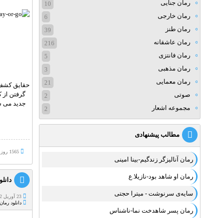
رمان جنایی
10
رمان خارجی
6
رمان طنز
39
رمان عاشقانه
216
رمان فانتزی
5
رمان مذهبی
3
رمان معمایی
21
حقایق کشف م
گرفتن از 
صوتی
2
جدید می شه
مجموعه اشعار
2
مطالب پیشنهادی
1565 روز پيش
رمان آنالیزگر زندگیم-بینا امینی
رمان او شاهد بود-نازیلا.ع
دانلود
سایه‌ی سرنوشت - میترا حجتی
23 آوریل 2022
دانلود رمان
رمان پسر شاهدخت نما-ناشناس