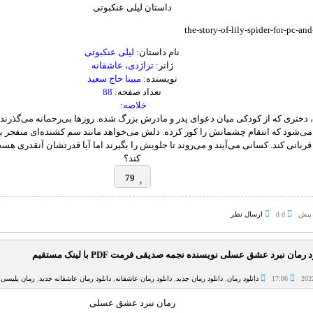
داستان لیلی عنکبوتی
نام داستان:
لیلی عنکبوتی
ژانر:
تراژدی، عاشقانه
نویسنده:
مبینا حاج سعید
تعداد صفحه:
88
خلاصه:
 دختری که از کودکی میان دعوای پدر و مادرش بزرگ شده. روزها بی‌رحمانه می‌گذرند 
ی‌شود که انتقام چشمانش را کور کرده. دلش می‌خواهد مانند سم کشنده‌ای منفجر ب
ربانی کند. کسانی می‌آیند و می‌روند تا جلویش را بگیرند اما آیا قدرتشان آنقدری هست
کند؟
79
d d
ارسال نظر
 رمان نبرد عشق عسلی نویسنده نجمه صدیقی فرمت PDF با لینک مستقیم
17:06
دانلود رمان
,
دانلود رمان جدید
,
دانلود رمان عاشقانه
,
دانلود رمان عاشقانه جدید
,
رمان پلیسی
,
رمان نبرد عشق عسلی