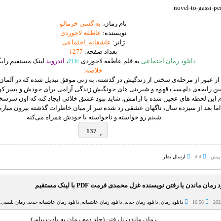
نام رمان:
به گسی خرمالو
نویسنده:
عاطفه لاجوردی
ژانر:
عاشقانه_اجتماعی
تعداد صفحه:
1277
دانلود رمان اجتماعی
به قلم عاطفه لاجوردی
PDF
،
اندروید
لینک مستقیم رای
خلاصه:
از عبور از مرحله‌ی سختی از زندگیش در گذشته، به زنی موفق تبدیل شده که در آلمان 
ین رایحه‌ی دلچسب قهوه و شیرینی های خونگیش زندگی آرامی برای خودش و پسر کو
م این لحظه های عجین شده با آرامش، شاید نبود عشق خلائی ایجاد کنه که اون سرسختان
اما بعد از سیزده سال، ناگهان عشقی رد شده سر از میان خاطرات گذشته بیرون میار
شبنم رو خواسته و ناخواسته با خودش همراه می‌کنه.
137
d d
ارسال نظر
 رمان ماندن یا رفتن نویسنده غزل محمدی فرمت PDF با لینک مستقیم
16:56
دانلود رمان
,
دانلود رمان جدید
,
دانلود رمان عاشقانه
,
دانلود رمان عاشقانه جدید
,
رمان پلیسی
,
رمان ماندن یا رفتن (جلد دوم رمان به یادت بیاور)