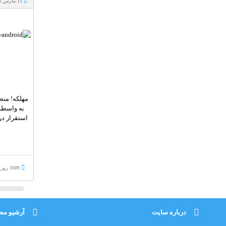
11 مارس 2022
مهلکه! منط
به واسطه‌
استقرار در
1609 روز پيش
درباره سایت
آرشیو مط