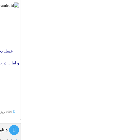
عسل دختر
و اما… در ب
1608 روز پيش
دانلود داست