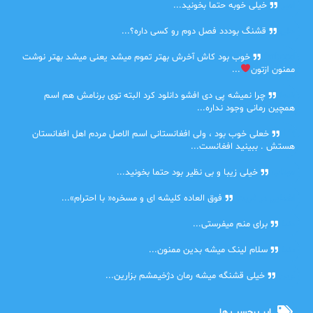
امیر
خیلی خوبه حتما بخونید...
حلی
قشنگ بوددد فصل دوم رو کسی داره؟...
farbood
خوب بود کاش آخرش بهتر تموم میشد یعنی میشد بهتر نوشت
ممنون ازتون
...
ضحا
چرا نمیشه پی دی افشو دانلود کرد البته توی برنامش هم اسم
همچین رمانی وجود نداره...
Lilt
خعلی خوب بود ، ولی افغانستانی اسم الاصل مردم اهل افغانستان
هستش . ببینید افغانست...
مهتاب
خیلی زیبا و بی نظیر بود حتما بخونید...
اشنایی در غربت
فوق العاده کلیشه ای و مسخره« با احترام»...
دنیا
برای منم میفرستی...
دنیا
سلام لینک میشه بدین ممنون...
آرین
خیلی قشنگه میشه رمان دژخیمشم بزارین...
ابر برچسب ها