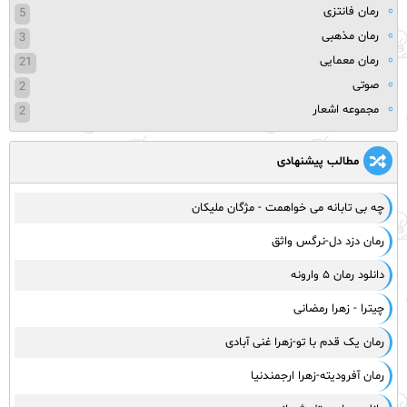
رمان فانتزی
5
رمان مذهبی
3
رمان معمایی
21
صوتی
2
مجموعه اشعار
2
مطالب پیشنهادی
چه بی تابانه می خواهمت - مژگان ملیکان
رمان دزد دل-نرگس واثق
دانلود رمان ۵ وارونه
چیترا - زهرا رمضانی
رمان یک قدم با تو-زهرا غنی آبادی
رمان آفرودیته-زهرا ارجمندنیا