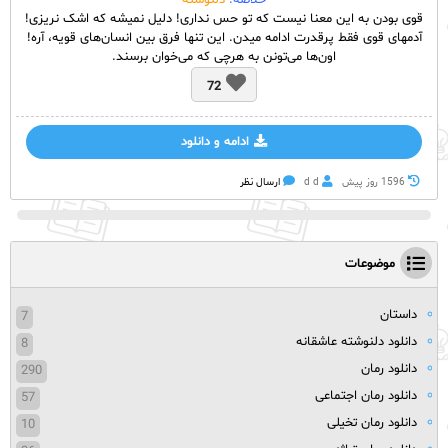
خلاصه:
دلنوشته
قوی بودن به این معنا نیست که تو حس نداری! دلیل نمیشه که اشک نریزی!
آدمهای قوی فقط پرقدرت ادامه میدن. این تنها فرق بین انسان‌های قویه، آره!
اون‌ها می‌تونن به هرچی که می‌خوان برسند.
72
ادامه و دانلود
1596 روز پيش
d d
ارسال نظر
موضوعات
داستان
7
دانلود دلنوشته عاشقانه
8
دانلود رمان
290
دانلود رمان اجتماعی
57
دانلود رمان تخیلی
10