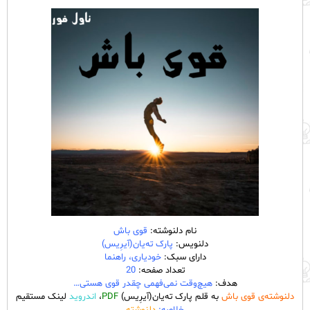
نام دلنوشته:
قوی باش
دلنویس:
پارک ته‌یان(آیرِیس)
دارای سبک:
خودیاری، راهنما
تعداد صفحه:
20
هدف:
هیچ‌وقت نمی‌فهمی چقدر قوی هستی…
دلنوشته‌ی قوی باش
به قلم پارک ته‌یان(آیرِیس)
PDF
،
اندروید
لینک مستقیم