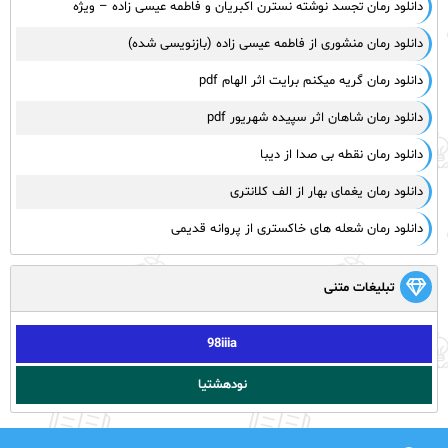
دانلود رمان تجسد نوشته نسترن اکبریان و فاطمه عیسی زاده – ویژه
دانلود رمان منشوری از فاطمه عیسی زاده (بازنویسی شده)
دانلود رمان گریه میکنم برایت اثر الهام pdf
دانلود رمان شاهان اثر سپیده شهریور pdf
دانلود رمان نقطه بی صدا از دیبا
دانلود رمان یغمای بهار از الف کلانتری
دانلود رمان شعله های خاکستری از پروانه قدیمی
تبلیغات متنی
98iiia
نودهشتیا