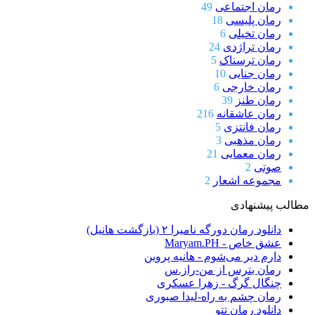
رمان اجتماعی
49
رمان پلیسی
18
رمان تخیلی
6
رمان تراژدی
24
رمان ترسناک
5
رمان جنایی
10
رمان خارجی
6
رمان طنز
39
رمان عاشقانه
216
رمان فانتزی
5
رمان مذهبی
3
رمان معمایی
21
صوتی
2
مجموعه اشعار
2
مطالب پیشنهادی
دانلود رمان دورگه نامیرا ۲ (بازگشت هانیل)
عشق خاص - Maryam.PH
دارم دیر می‌شوم - هانیه پروین
رمان بترس از من-راز.س
چنگال گرگ - زهرا عسکری
رمان چشم به راه-لیدا صبوری
دانلود رمان تتو