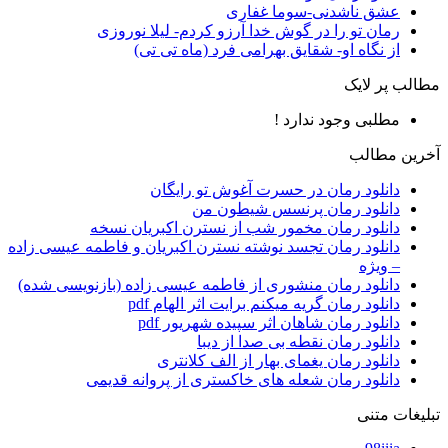
عشق ناشدنی-سوما غفاری
رمان تو را در گوش خدا آرزو کردم- لیلا نوروزی
از نگاه او- شقایق بهرامی فرد (ماه تی تی)
مطالب پر لایک
مطلبی وجود ندارد !
آخرین مطالب
دانلود رمان در حسرت آغوش تو رایگان
دانلود رمان پرنسس شیطون من
دانلود رمان مخمور شب از نسترن اکبریان نسخه
دانلود رمان تجسد نوشته نسترن اکبریان و فاطمه عیسی زاده
– ویژه
دانلود رمان منشوری از فاطمه عیسی زاده (بازنویسی شده)
دانلود رمان گریه میکنم برایت اثر الهام pdf
دانلود رمان شاهان اثر سپیده شهریور pdf
دانلود رمان نقطه بی صدا از دیبا
دانلود رمان یغمای بهار از الف کلانتری
دانلود رمان شعله های خاکستری از پروانه قدیمی
تبلیغات متنی