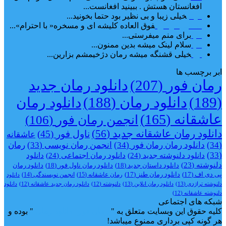
افغانستان هستش . ببینید افغانست...
مهتاب
خیلی زیبا و بی نظیر بود حتما بخونید...
اشنایی در غربت
فوق العاده کلیشه ای و مسخره« با احترام»...
دنیا
برای منم میفرستی...
دنیا
سلام لینک میشه بدین ممنون...
آرین
خیلی قشنگه میشه رمان دژخیمشم بزارین...
ابر برچسب ها
رمان فور
(207)
دانلود رمان جدید
(189)
دانلود رمان
(188)
دانلود رمان
عاشقانه
(165)
انجمن رمان فور
(106)
دانلود رمان عاشقانه جدید
(56)
ناول فور
(45)
عاشقانه
(34)
دانلود رمان رمان فور
(34)
انجمن رمان نویسی
(33)
رمان
(33)
دانلود دلنوشته جدید
(24)
دانلود رمان اجتماعی‌
(24)
دانلود
دلنوشته
(23)
دانلود داستان جدید
(18)
دانلود رمان ناول فور
(18)
دانلود رمان
پی دی اف
(17)
دانلود رمان طنز
(17)
رمان عاشقانه
(15)
انجمن نویسندگی
(14)
دانلود
دلنوشته تراژدی‌
(13)
دانلود رمان انلاین
(13)
دلنوشته
(12)
دانلود رمان جدید عاشقانه
(12)
دانلود
دلنوشته عاشقانه
(12)
شبکه های اجتماعی
کلیه حقوق این وبسایت متعلق به "
رمان فور | دانلود رمان
" بوده و
هر گونه کپی برداری ممنوع میباشد!